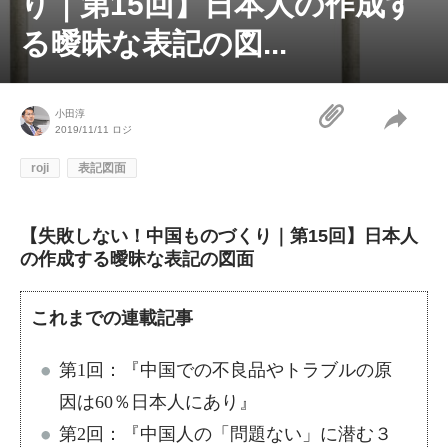
り｜第15回】日本人の作成す
る曖昧な表記の図...
小田淳
2019/11/11
ロジ
roji
表記図面
【失敗しない！中国ものづくり｜第15回】日本人
の作成する曖昧な表記の図面
これまでの連載記事
第1回：『
中国での不良品やトラブルの原
因は60％日本人にあり
』
第2回：『
中国人の「問題ない」に潜む３