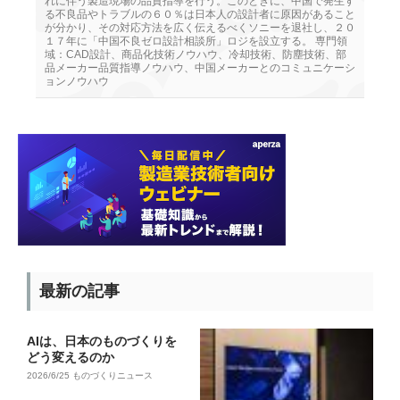
れに伴う製造現場の品質指導を行う。このときに、中国で発生す
る不良品やトラブルの６０％は日本人の設計者に原因があること
が分かり、その対応方法を広く伝えるべくソニーを退社し、２０
１７年に「中国不良ゼロ設計相談所」ロジを設立する。 専門領
域：CAD設計、商品化技術ノウハウ、冷却技術、防塵技術、部
品メーカー品質指導ノウハウ、中国メーカーとのコミュニケーシ
ョンノウハウ
最新の記事
AIは、日本のものづくりを
どう変えるのか
2026/6/25
ものづくりニュース