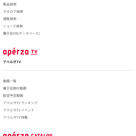
製品検索
カタログ検索
通販検索
ニュース検索
展示会DB(データベース)
アペルザTV
動画一覧
展示会取材動画
配信予定動画
アペルザTV ランキング
アペルザTV イベント
アペルザTV 特集