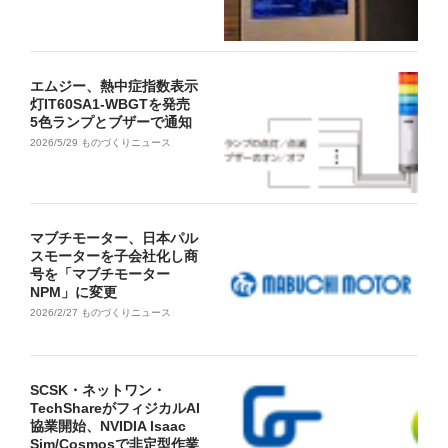
エムジー、熱中症指数表示
灯IT60SA1-WBGTを発売
5色ランプとブザーで通知
2026/5/29
ものづくりニュース
マブチモーター、日本パル
スモーターを子会社化し商
号を「マブチモーター
NPM」に変更
2026/2/27
ものづくりニュース
SCSK・ネットワン・
TechShareがフィジカルAI
協業開始、NVIDIA Isaac
Sim/Cosmosで非定型作業