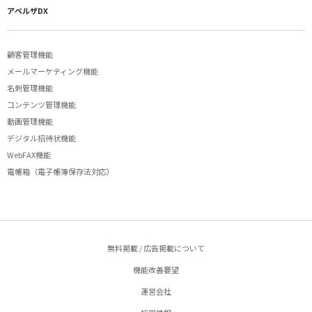
アペルザDX
顧客管理機能
メールマーケティング機能
名刺管理機能
コンテンツ管理機能
動画管理機能
デジタル招待状機能
WebFAX機能
電帳箱（電子帳簿保存法対応）
無料掲載 / 広告掲載について
機能改善要望
運営会社