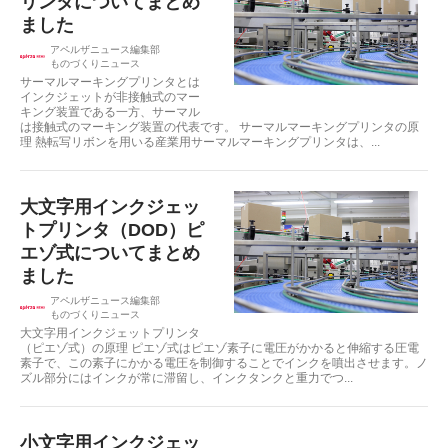
リンタについてまとめ
ました
アペルザニュース編集部
ものづくりニュース
サーマルマーキングプリンタとは
インクジェットが非接触式のマー
キング装置である一方、サーマル
は接触式のマーキング装置の代表です。 サーマルマーキングプリンタの原
理 熱転写リボンを用いる産業用サーマルマーキングプリンタは、...
大文字用インクジェッ
トプリンタ（DOD）ピ
エゾ式についてまとめ
ました
アペルザニュース編集部
ものづくりニュース
大文字用インクジェットプリンタ
（ピエゾ式）の原理 ピエゾ式はピエゾ素子に電圧がかかると伸縮する圧電
素子で、この素子にかかる電圧を制御することでインクを噴出させます。ノ
ズル部分にはインクが常に滞留し、インクタンクと重力でつ...
小文字用インクジェッ