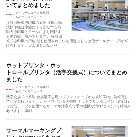
いてまとめました
アペルザニュース編集部
ものづくりニュース
接触回転式捺印機の原理 接触回転
式捺印機は摩擦により回転する無
動力捺印機とモータにより回転す
る動力捺印機があります。 接触回
転式捺印機の用途 最も使用されている用途としては段ボールケース用が挙
げられます。ゴム印を回転させ...
ホットプリンタ・ホッ
トロールプリンタ（活字交換式）についてまとめ
ました
アペルザニュース編集部
ものづくりニュース
活字交換式の原理 金属活字を用いプリンタテープから被印字物に熱転写し
て印字を行います。 ホットプリンタの特徴 ホットプリンタはインクの代わ
りに箔テープを使用するサーマル活字式で手や機械が汚れないという特徴が
あります。印刷...
サーマルマーキングプ