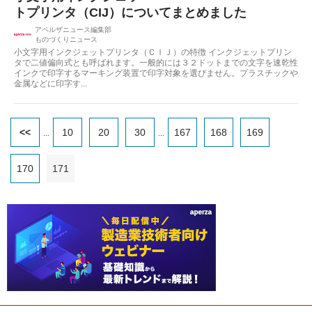
トプリンタ（CIJ）についてまとめました
アペルザニュース編集部
ものづくりニュース
小文字用インクジェットプリンタ（ＣＩＪ）の特徴 インクジェットプリン
タで二値偏向式とも呼ばれます。一般的には３２ドットまでの文字を速乾性
インクで印字するマーキング装置で印字対象を選びません。プラスチックや
金属などに印字す...
<<
10
20
30
167
168
169
...
...
170
171