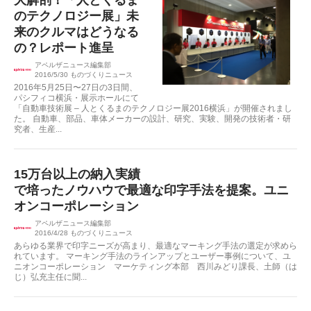
大解剖！「人とくるま
のテクノロジー展」未
来のクルマはどうなる
の？レポート進呈
アペルザニュース編集部
2016/5/30
ものづくりニュース
2016年5月25日〜27日の3日間、
パシフィコ横浜・展示ホールにて
「自動車技術展 – 人とくるまのテクノロジー展2016横浜」が開催されまし
た。 自動車、部品、車体メーカーの設計、研究、実験、開発の技術者・研
究者、生産...
15万台以上の納入実績
で培ったノウハウで最適な印字手法を提案。ユニ
オンコーポレーション
アペルザニュース編集部
2016/4/28
ものづくりニュース
あらゆる業界で印字ニーズが高まり、最適なマーキング手法の選定が求めら
れています。 マーキング手法のラインアップとユーザー事例について、ユ
ニオンコーポレーション マーケティング本部 西川みどり課長、土師（は
じ）弘充主任に聞...