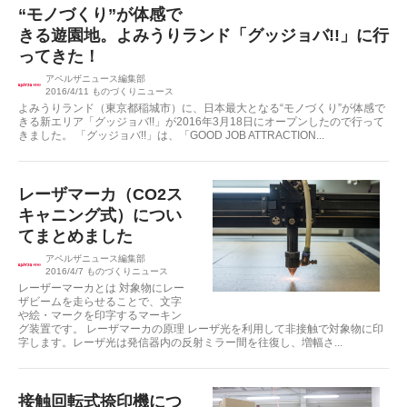
“モノづくり”が体感で
きる遊園地。よみうりランド「グッジョバ!!」に行
ってきた！
アペルザニュース編集部
2016/4/11
ものづくりニュース
よみうりランド（東京都稲城市）に、日本最大となる“モノづくり”が体感で
きる新エリア「グッジョバ!!」が2016年3月18日にオープンしたので行って
きました。 「グッジョバ!!」は、「GOOD JOB ATTRACTION...
レーザマーカ（CO2ス
キャニング式）につい
てまとめました
アペルザニュース編集部
2016/4/7
ものづくりニュース
レーザーマーカとは 対象物にレー
ザビームを走らせることで、文字
や絵・マークを印字するマーキン
グ装置です。 レーザマーカの原理 レーザ光を利用して非接触で対象物に印
字します。レーザ光は発信器内の反射ミラー間を往復し、増幅さ...
接触回転式捺印機につ