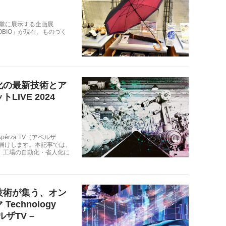
堂に展示する企画展
4 in MOBIO」が現在、ものづく
化の最新技術とア
IVE 2024
rza TV（アペルザ
お届けします。本記事では、
、工場の自動化・省人化に
技術が集う、オン
chnology
ペルザTV –