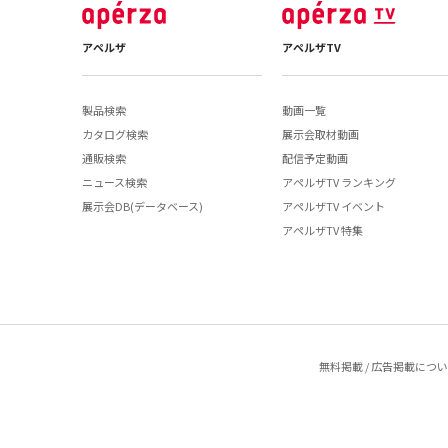
アペルザ
アペルザTV
製品検索
動画一覧
カタログ検索
展示会取材動画
通販検索
配信予定動画
ニュース検索
アペルザTV ランキング
展示会DB(データベース)
アペルザTV イベント
アペルザTV 特集
無料掲載 / 広告掲載につ