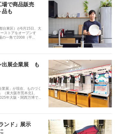
阪の工場で商品販売
ト品も
都台東区）が6月15日、大
リーストアをオープンす
角で2008（平...
ン出展企業展 も
企業展」が現在、ものづく
）」（東大阪市荒本北1、
2025年大阪・関西万博で...
ブランド」展示
に