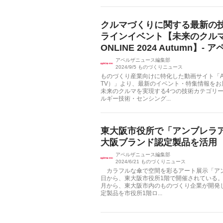
クルマづくりに関する最新の
ラインイベント【未来のクルマ Te
ONLINE 2024 Autumn】- 
アペルザニュース編集部
2024/9/5
ものづくりニュース
ものづくり産業向けに特化した動画サイト「Apé
TV）」より、最新のイベント・特集情報を
未来のクルマを実現する4つの技術カテゴリ
ルギー技術・センシング...
東大阪市役所で「アンブレラ
大阪ブランド認定製品を活用
アペルザニュース編集部
2024/6/21
ものづくりニュース
カラフルな傘で空間を彩るアート展示「アン
日から、東大阪市役所1階で開催されている。
月から、東大阪市内のものづくり企業が開発
定製品を市役所1階ロ...