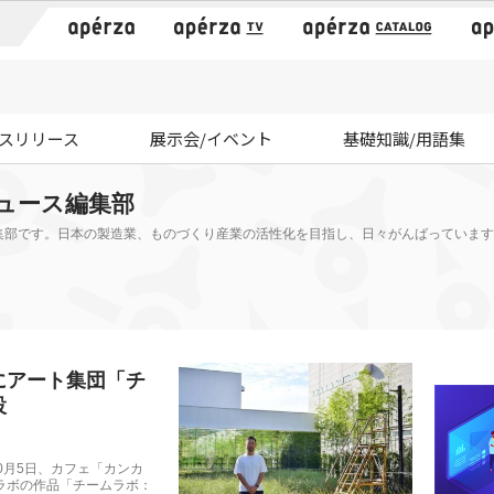
）
スリリース
展示会/イベント
基礎知識/用語集
ュース編集部
集部です。日本の製造業、ものづくり産業の活性化を目指し、日々がんばっています
にアート集団「チ
設
月5日、カフェ「カンカ
ラボの作品「チームラボ：