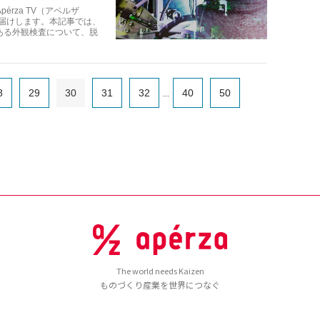
rza TV（アペルザ
お届けします。本記事では、
ある外観検査について、脱
8
29
30
31
32
40
50
...
The world needs Kaizen
ものづくり産業を世界につなぐ