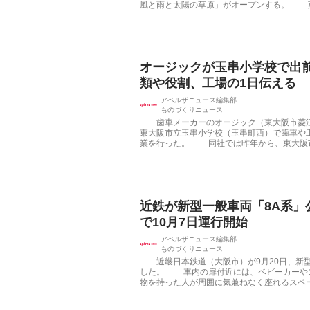
風と雨と太陽の草原」がオープンする。 菓子
オージックが玉串小学校で出
類や役割、工場の1日伝える
アペルザニュース編集部
ものづくりニュース
歯車メーカーのオージック（東大阪市菱江1
東大阪市立玉串小学校（玉串町西）で歯車や
業を行った。 同社では昨年から、東大阪市内
近鉄が新型一般車両「8A系」
で10月7日運行開始
アペルザニュース編集部
ものづくりニュース
近畿日本鉄道（大阪市）が9月20日、新型
した。 車内の扉付近には、ベビーカーや
物を持った人が周囲に気兼ねなく座れるスペース