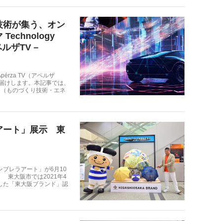
技術が集う、オン
chnology
アペルザTV –
rza TV（アペルザ
お届けします。本記事では、
ー（ものづくり技術・エネ
アート」展示 東
ブレラアート」が6月10
 東大阪市では2021年4
した「東大阪ブランド」認