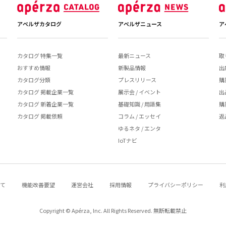
アペルザカタログ
アペルザニュース
ア
カタログ 特集一覧
最新ニュース
取
おすすめ情報
新製品情報
出
カタログ分類
プレスリリース
購
カタログ 掲載企業一覧
展示会 / イベント
出
カタログ 新着企業一覧
基礎知識 / 用語集
購
カタログ 掲載依頼
コラム / エッセイ
返
ゆるネタ / エンタ
IoTナビ
いて
機能改善要望
運営会社
採用情報
プライバシーポリシー
利
Copyright © Apérza, Inc. All Rights Reserved. 無断転載禁止