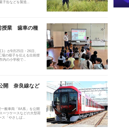
缶などを製造...
前授業 歯車の種
）が9月25日・26日、
工場の様子を伝える出前授
の小学校で...
公開 奈良線など
一般車両「8A系」を公開
スーツケースなどの大型荷
「やさしば...