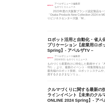
アペルザニュース編集部
ものづくりニュース
2023年度の大阪製ブランド認定製品を一
「Osaka Products New Collection 202
りビジネスセンター大阪「M...
ロボット活用と自動化・省人
プリケーション【産業用ロボットL
Spring】- アペルザTV –
アペルザニュース編集部
2024/3/21
ものづくりニュース
ものづくり産業向けに特化した動画サイト「Apé
TV）」より、最新のイベント・特集情報を
最先端のロボット技術、ロボットシステムや
資するさまざまなソリュ...
クルマづくりに関する最新の
ラインイベント【未来のクルマ Te
ONLINE 2024 Spring】- ア