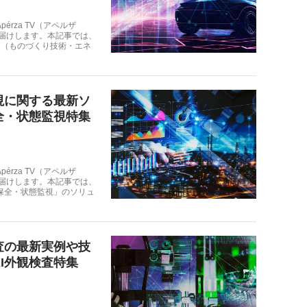
rza TV（アペルザ
お届けします。本記事では、
ー（ものづくり技術・エネ
視に関する最新ソ
全・状態監視特集
rza TV（アペルザ
お届けします。本記事では、
保全・状態監視」のソリュ
査の最新実例や技
I外観検査特集