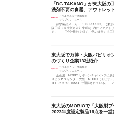
「DG TAKANO」が東大
洗剤不要の食器、アウトレッ
アペルザニュース編集部
ものづくりニュース
節水製品メーカー「DG TAKANO」（東京
阪工場（東大阪市若江東町4）内にファクト
る。 IT会社勤務を経て、父の経営する工場の一
東大阪で万博・大阪パビリオ
のづくり企業13社紹介
アペルザニュース編集部
ものづくりニュース
企画展「MOBIO リボーンチャレンジ出展
りビジネスセンター大阪「MOBIO（モビオ
TEL 06-6748-1054）で開催されている。 
東大阪のMOBIOで「大阪製
2023年度認定製品16点を一堂