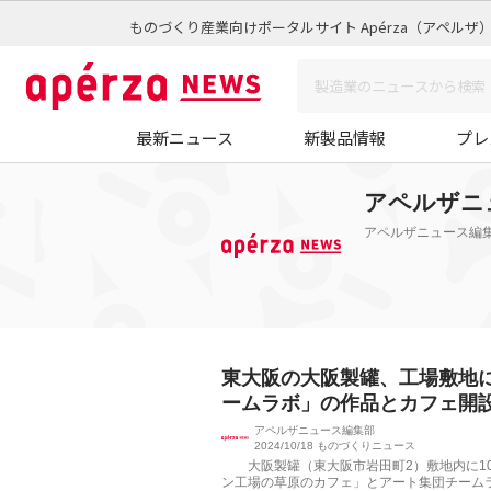
ものづくり産業向けポータルサイト Apérza（アペルザ
最新ニュース
新製品情報
プレ
アペルザニ
アペルザニュース編
東大阪の大阪製罐、工場敷地
ームラボ」の作品とカフェ開
アペルザニュース編集部
2024/10/18
ものづくりニュース
大阪製罐（東大阪市岩田町2）敷地内に10
ン工場の草原のカフェ」とアート集団チーム