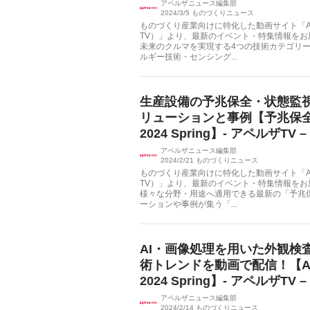
アペルザニュース編集部
2024/3/5
ものづくりニュース
ものづくり産業向けに特化した動画サイト「Apé
TV）」より、最新のイベント・特集情報を
未来のクルマを実現する4つの技術カテゴリ
ルギー技術・センシング...
生産設備の予兆保全・状態監
リューションと事例【予兆保
2024 Spring】- アペルザTV –
アペルザニュース編集部
2024/2/21
ものづくりニュース
ものづくり産業向けに特化した動画サイト「Apé
TV）」より、最新のイベント・特集情報を
様々な分野・用途へ適用できる最新の「予兆
ーションや事例が集う「...
AI・画像処理を用いた外観検
術トレンドを動画で配信！【A
2024 Spring】- アペルザTV –
アペルザニュース編集部
2024/2/14
ものづくりニュース