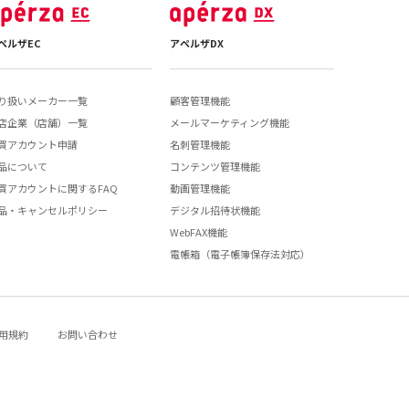
ペルザEC
アペルザDX
り扱いメーカー一覧
顧客管理機能
店企業（店舗）一覧
メールマーケティング機能
買アカウント申請
名刺管理機能
品について
コンテンツ管理機能
買アカウントに関するFAQ
動画管理機能
品・キャンセルポリシー
デジタル招待状機能
WebFAX機能
電帳箱（電子帳簿保存法対応）
用規約
お問い合わせ