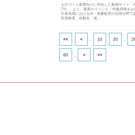
ものづくり産業向けに特化した動画サイト「Apé
TV）」より、最新のイベント・特集情報を
生産現場におけるAI・画像処理の活用分野で
目視検査、自動化・省...
<<
<
10
20
2
...
...
60
>
>>
...