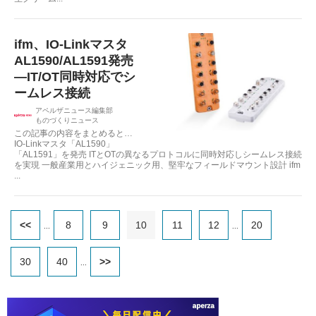
ifm、IO-Linkマスタ
AL1590/AL1591発売
—IT/OT同時対応でシ
ームレス接続
アペルザニュース編集部
ものづくりニュース
この記事の内容をまとめると…
IO-Linkマスタ「AL1590」
「AL1591」を発売 ITとOTの異なるプロトコルに同時対応しシームレス接続
を実現 一般産業用とハイジェニック用、堅牢なフィールドマウント設計 ifm
...
<<
8
9
10
11
12
20
...
...
30
40
>>
...