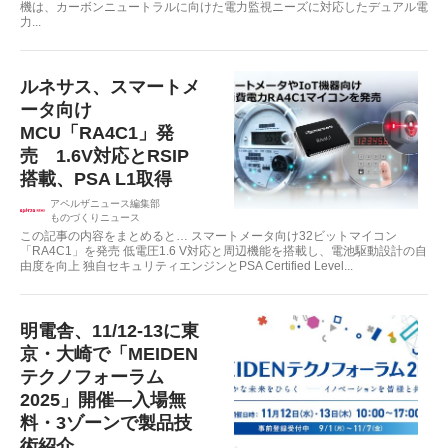
機は、カーボンニュートラルに向けた電力監視ニーズに対応したデュアル電
力...
ルネサス、スマートメ
ータ向け
MCU「RA4C1」発
売 1.6V対応とRSIP
搭載、PSA L1取得
アペルザニュース編集部
ものづくりニュース
この記事の内容をまとめると… スマートメータ向け32ビットマイコン
「RA4C1」を発売 低電圧1.6 V対応と周辺機能を搭載し、電池駆動設計の自
由度を向上 独自セキュリティエンジンとPSA Certified Level...
明電舎、11/12-13に東
京・大崎で「MEIDEN
テクノフォーラム
2025」開催—入場無
料・3ゾーンで製品技
術紹介