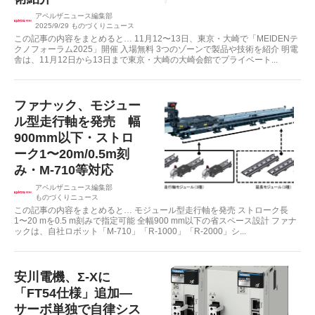
アペルザニュース編集部
2025/9/29
ものづくりニュース
この記事の内容をまとめると… 11月12〜13日、東京・大崎で「MEIDENテ
クノフォーラム2025」開催 入場無料 3つのゾーンで製品や技術を紹介 明電
舎は、11月12日から13日まで東京・大崎の大崎会館でプライベート...
ファナック、モジュー
ル型走行軸を発売 幅
900mm以下・ストロ
ーク1〜20m/0.5m刻
み・M‑710等対応
アペルザニュース編集部
ものづくりニュース
この記事の内容をまとめると… モジュール型走行軸を発売 ストローク長
1〜20 mを0.5 m刻みで指定可能 全幅900 mm以下の省スペース設計 ファナ
ックは、自社ロボット「M-710」「R-1000」「R-2000」シ...
安川電機、Σ‑Xに
「FT54仕様」追加―
サーボ単独で自律シス