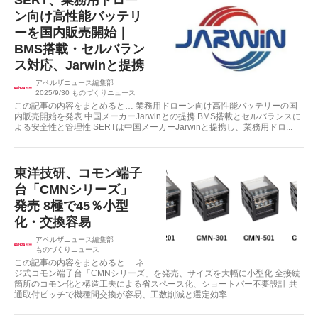
SERT、業務用ドロー
ン向け高性能バッテリ
ーを国内販売開始｜
BMS搭載・セルバラン
ス対応、Jarwinと提携
アペルザニュース編集部
2025/9/30
ものづくりニュース
この記事の内容をまとめると… 業務用ドローン向け高性能バッテリーの国
内販売開始を発表 中国メーカーJarwinとの提携 BMS搭載とセルバランスに
よる安全性と管理性 SERTは中国メーカーJarwinと提携し、業務用ドロ...
東洋技研、コモン端子
台「CMNシリーズ」
発売 8極で45％小型
化・交換容易
アペルザニュース編集部
ものづくりニュース
この記事の内容をまとめると… ネ
ジ式コモン端子台「CMNシリーズ」を発売、サイズを大幅に小型化 全接続
箇所のコモン化と構造工夫による省スペース化、ショートバー不要設計 共
通取付ピッチで機種間交換が容易、工数削減と選定効率...