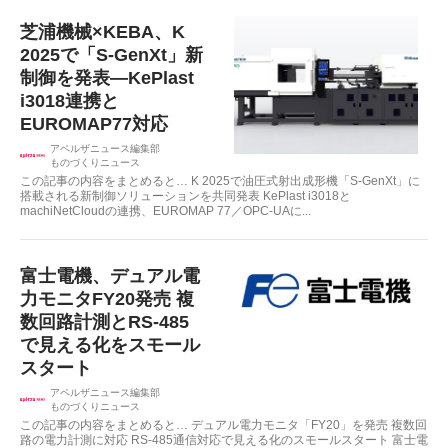
芝浦機械×KEBA、K
2025で「S-GenXt」新
制御を発表—KePlast
i3018連携と
EUROMAP77対応
アペルザニュース編集部
ものづくりニュース
この記事の内容をまとめると… K 2025で油圧式射出成形機「S-GenXt」に
搭載される新制御ソリューションを共同発表 KePlast i3018と
machiNetCloudの連携、EUROMAP 77／OPC‐UAに...
富士電機、デュアル電
力モニタFY20発売 複
数回路計測とRS-485
で見える化をスモール
スタート
アペルザニュース編集部
ものづくりニュース
この記事の内容をまとめると… デュアル電力モニタ「FY20」を発売 複数回
路の電力計測に対応 RS-485通信対応で見える化のスモールスタート 富士電