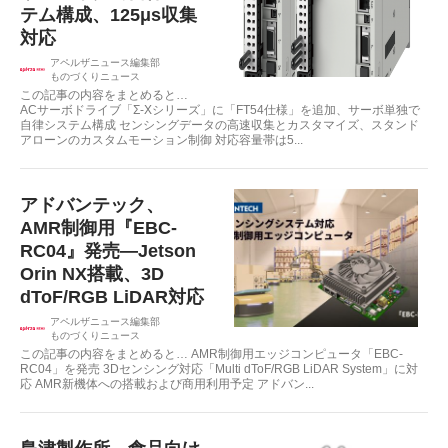
テム構成、125μs収集
対応
アペルザニュース編集部
ものづくりニュース
この記事の内容をまとめると…
ACサーボドライブ「Σ-Xシリーズ」に「FT54仕様」を追加、サーボ単独で
自律システム構成 センシングデータの高速収集とカスタマイズ、スタンド
アローンのカスタムモーション制御 対応容量帯は5...
アドバンテック、
AMR制御用『EBC-
RC04』発売—Jetson
Orin NX搭載、3D
dToF/RGB LiDAR対応
アペルザニュース編集部
ものづくりニュース
この記事の内容をまとめると… AMR制御用エッジコンピュータ「EBC-
RC04」を発売 3Dセンシング対応「Multi dToF/RGB LiDAR System」に対
応 AMR新機体への搭載および商用利用予定 アドバン...