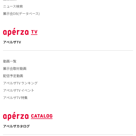
ニュース検索
展示会DB(データベース)
アペルザTV
動画一覧
展示会取材動画
配信予定動画
アペルザTV ランキング
アペルザTV イベント
アペルザTV 特集
アペルザカタログ