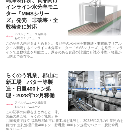
島津製作所、食品向け
インライン水分率モニ
ター『MMSシリー
ズ』発売 非破壊・全
数検査に対応
アペルザニュース編集部
ものづくりニュース
この記事の内容をまとめると… 食品中の水分率を非破壊・非接触でリアル
タイム測定するインライン水分率モニター「MMSシリーズ」を発売 インラ
インで全数検査を可能にし、厚みのある食品の計測にも対応 小型・軽量か
つ防水で既存ラ...
らくのう乳業、郡山に
新工場 バター等製
造・日量400トン処
理・2028年12月稼働
アペルザニュース編集部
ものづくりニュース
この記事の内容をまとめると… 乳
製品の新会社「らくのう乳業」を
共同出資で設立 福島県郡山市に新工場を建設し、2028年12月の生産開始を
目指す 生乳処理日量400トン、貯乳量1000トン規模でバター・脱脂粉乳・
生クリーム...