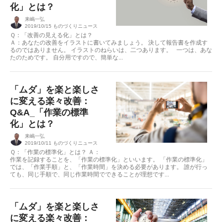
化」とは？
来嶋一弘
2019/10/15
ものづくりニュース
Ｑ：「改善の見える化」とは？
Ａ：あなたの改善をイラストに書いてみましょう。 決して報告書を作成す
るのではありません。 イラストのねらいは、二つあります。 一つは、あな
たのためです。 自分用ですので、簡単な...
「ムダ」を楽と楽しさ
に変える楽々改善：
Q&A_「作業の標準
化」とは？
来嶋一弘
2019/10/11
ものづくりニュース
Ｑ：「作業の標準化」とは？ Ａ：
作業を記録することを、「作業の標準化」といいます。 「作業の標準化」
では、「作業手順」と、「作業時間」を決める必要があります。 誰が行っ
ても、同じ手順で、同じ作業時間でできることが理想です...
「ムダ」を楽と楽しさ
に変える楽々改善：