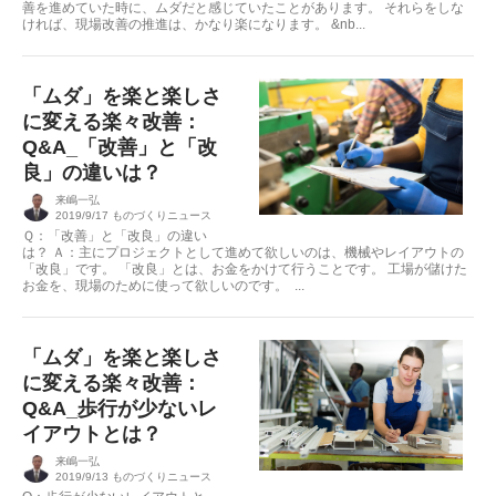
善を進めていた時に、ムダだと感じていたことがあります。 それらをしな
ければ、現場改善の推進は、かなり楽になります。 &nb...
「ムダ」を楽と楽しさ
に変える楽々改善：
Q&A_「改善」と「改
良」の違いは？
来嶋一弘
2019/9/17
ものづくりニュース
Ｑ：「改善」と「改良」の違い
は？ Ａ：主にプロジェクトとして進めて欲しいのは、機械やレイアウトの
「改良」です。 「改良」とは、お金をかけて行うことです。 工場が儲けた
お金を、現場のために使って欲しいのです。 ...
「ムダ」を楽と楽しさ
に変える楽々改善：
Q&A_歩行が少ないレ
イアウトとは？
来嶋一弘
2019/9/13
ものづくりニュース