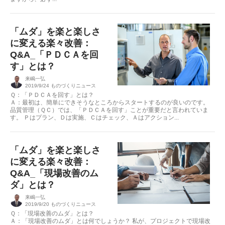
「ムダ」を楽と楽しさ
に変える楽々改善：
Q&A_「ＰＤＣＡを回
す」とは？
来嶋一弘
2019/9/24
ものづくりニュース
Ｑ：「ＰＤＣＡを回す」とは？
Ａ：最初は、簡単にできそうなところからスタートするのが良いのです。
品質管理（ＱＣ）では、「ＰＤＣＡを回す」ことが重要だと言われていま
す。 Ｐはプラン、Ｄは実施、Ｃはチェック、Ａはアクション...
「ムダ」を楽と楽しさ
に変える楽々改善：
Q&A_「現場改善のム
ダ」とは？
来嶋一弘
2019/9/20
ものづくりニュース
Ｑ：「現場改善のムダ」とは？
Ａ：「現場改善のムダ」とは何でしょうか？ 私が、プロジェクトで現場改