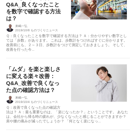
Q&A_良くなったこと
を数字で確認する方法
は？
来嶋一弘
2019/10/8
ものづくりニュース
Ｑ：良くなったことを数字で確認する方法は？ Ａ：分かりやすい数字とし
ては「歩数」があります。 これは、歩数計をつければすぐに分かります。
改善前にも、２～３日、歩数計をつけて測定しておきましょう。 そして、
改善を行った今...
「ムダ」を楽と楽しさ
に変える楽々改善：
Q&A_改善で良くなっ
た点の確認方法は？
来嶋一弘
2019/10/4
ものづくりニュース
Ｑ：改善で良くなった点の確認方
法は？ Ａ：最も重要なのは、「楽になったか？」ということです。 あなた
は、会社から帰る時の疲れが、少なくなったと感じることができますか？
肩や腰の痛みが減ったでしょうか？ 「何となく楽になっ...