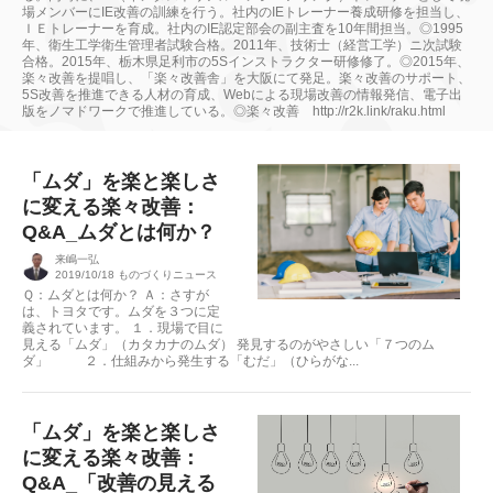
場メンバーにIE改善の訓練を行う。社内のIEトレーナー養成研修を担当し、
ＩＥトレーナーを育成。社内のIE認定部会の副主査を10年間担当。◎1995
年、衛生工学衛生管理者試験合格。2011年、技術士（経営工学）ニ次試験
合格。2015年、栃木県足利市の5Sインストラクター研修修了。◎2015年、
楽々改善を提唱し、「楽々改善舎」を大阪にて発足。楽々改善のサポート、
5S改善を推進できる人材の育成、Webによる現場改善の情報発信、電子出
版をノマドワークで推進している。◎楽々改善 http://r2k.link/raku.html
「ムダ」を楽と楽しさ
に変える楽々改善：
Q&A_ムダとは何か？
来嶋一弘
2019/10/18
ものづくりニュース
Ｑ：ムダとは何か？ Ａ：さすが
は、トヨタです。ムダを３つに定
義されています。 １．現場で目に
見える「ムダ」（カタカナのムダ） 発見するのがやさしい「７つのム
ダ」 ２．仕組みから発生する「むだ」（ひらがな...
「ムダ」を楽と楽しさ
に変える楽々改善：
Q&A_「改善の見える