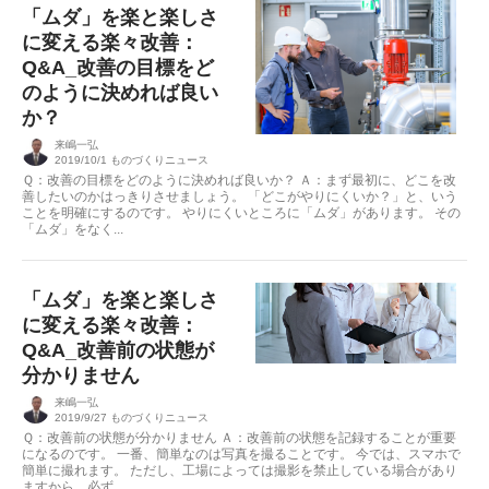
「ムダ」を楽と楽しさ
に変える楽々改善：
Q&A_改善の目標をど
のように決めれば良い
か？
来嶋一弘
2019/10/1
ものづくりニュース
Ｑ：改善の目標をどのように決めれば良いか？ Ａ：まず最初に、どこを改
善したいのかはっきりさせましょう。 「どこがやりにくいか？」と、いう
ことを明確にするのです。 やりにくいところに「ムダ」があります。 その
「ムダ」をなく...
「ムダ」を楽と楽しさ
に変える楽々改善：
Q&A_改善前の状態が
分かりません
来嶋一弘
2019/9/27
ものづくりニュース
Ｑ：改善前の状態が分かりません Ａ：改善前の状態を記録することが重要
になるのです。 一番、簡単なのは写真を撮ることです。 今では、スマホで
簡単に撮れます。 ただし、工場によっては撮影を禁止している場合があり
ますから、必ず...