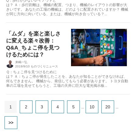
Q：歩行が少ないレイアウトと
は？ Ａ：歩行距離は、機械の配置、つまり、機械のレイアウトの影響が大
きいです。 あなたの工場の機械は、どのように配置されていますか？ 機械
が同じ方向に向いている、または、機械が向き合っている？...
「ムダ」を楽と楽しさ
に変える楽々改善：
Q&A_ちょこ停を見つ
けるためには？
来嶋一弘
2019/9/10
ものづくりニュース
Ｑ：ちょこ停を見つけるために
は？ Ａ：ちょこ停が発生したことを、あなたが知ることができなければ、
何もできません。 機械から、発信してもらう必要があります。 トヨタ自動
車の工場を見せてもらうと、工場の天井に巨大な電光掲示板...
1
2
3
4
5
10
20
...
...
>>