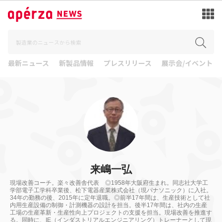
最新ニュース
新製品情報
プレスリリース
展示会/イベント
来嶋一弘
現場改善コーチ。楽々改善舎代表 ◎1958年大阪府生まれ。同志社大学工
学部電子工学科卒業後、松下電器産業株式会社（現パナソニック）に入社。
34年の勤務の後、2015年に定年退職。◎前半17年間は、生産技術として社
内用生産設備の制御・計測機器の設計を担当。後半17年間は、社内の生産
工場の生産革新・生産性向上プロジェクトの支援を担当。現場改善を推進す
る。同時に、IE（インダストリアルエンジニアリング）トレーナーとして現