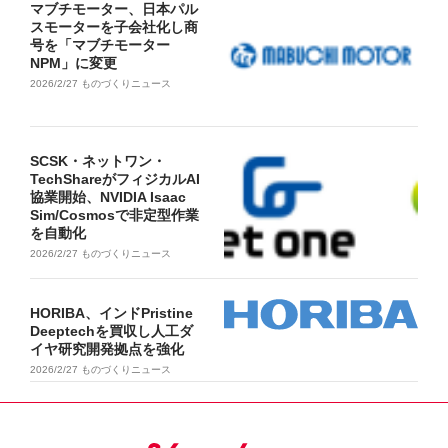
マブチモーター、日本パル
スモーターを子会社化し商
号を「マブチモーター
NPM」に変更
2026/2/27
ものづくりニュース
SCSK・ネットワン・
TechShareがフィジカルAI
協業開始、NVIDIA Isaac
Sim/Cosmosで非定型作業
を自動化
2026/2/27
ものづくりニュース
HORIBA、インドPristine
Deeptechを買収し人工ダ
イヤ研究開発拠点を強化
2026/2/27
ものづくりニュース