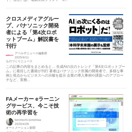
クロスメディアグルー
プ、パナソニック開発
者による「第4次ロボ
ットブーム」解説書を
刊行
アペルザニュース編集部
2025/4/11
ものづくりニュース
この記事の内容をまとめると… 生成AIの次のトレンド「第4次ロボットブー
ム」に着目した書籍が刊行 著者はパナソニック所属の開発者で、多様な事
例と視点からビジネスへの示唆を提示 企業の導入事例や課題へのアプロー
チなど、実務...
FAメーカー eラーニン
グサービス、今こそ技
術の再学習を
kenmochi.tomohisa
2020/4/28
オートメーション新聞