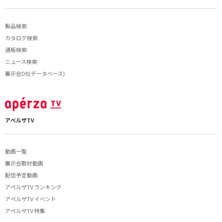
製品検索
カタログ検索
通販検索
ニュース検索
展示会DB(データベース)
アペルザTV
動画一覧
展示会取材動画
配信予定動画
アペルザTV ランキング
アペルザTV イベント
アペルザTV 特集