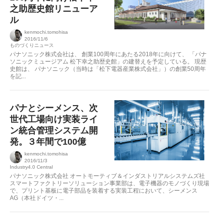
之助歴史館リニューア
ル
kenmochi.tomohisa
2016/11/6
ものづくりニュース
パナソニック株式会社は、 創業100周年にあたる2018年に向けて、 「パナ
ソニックミュージアム 松下幸之助歴史館」の建替えを予定している。 現歴
史館は、 パナソニック（当時は「松下電器産業株式会社」）の創業50周年
を記...
パナとシーメンス、次
世代工場向け実装ライ
ン統合管理システム開
発。３年間で100億
kenmochi.tomohisa
2016/11/3
Industry4.0 Central
パナソニック株式会社 オートモーティブ＆インダストリアルシステムズ社
スマートファクトリーソリューション事業部は、電子機器のモノづくり現場
で、プリント基板に電子部品を装着する実装工程において、シーメンス
AG（本社ドイツ・...