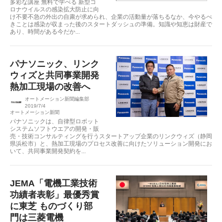
多彩な講座 無料で学べる 新型コ
ロナウイルスの感染拡大防止に向
け不要不急の外出の自粛が求められ、企業の活動量が落ちるなか、今やるべ
きことは感染が収まった後のスタートダッシュの準備。知識や知恵は財産で
あり、時間がある今だか...
パナソニック、リンク
ウィズと共同事業開発
熱加工現場の改善へ
オートメーション新聞編集部
2019/7/4
オートメーション新聞
パナソニックは、自律型ロボット
システムソフトウエアの開発・販
売・技術コンサルティングを行うスタートアップ企業のリンクウィズ（静岡
県浜松市）と、熱加工現場のプロセス改善に向けたソリューション開発にお
いて、共同事業開発契約を...
JEMA「電機工業技術
功績者表彰」最優秀賞
に東芝 ものづくり部
門は三菱電機