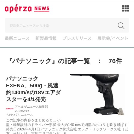
最新ニュース
新製品情報
プレスリリース
展示会/イベント
『パナソニック』の記事一覧 ： 76件
パナソニック
EXENA、500g・風速
約140m/sの18Vエアダ
スターを4/1発売
アペルザニュース編集部
2026/2/16
ものづくりニュース
この記事の内容をまとめると… 小
型・軽量設計のドライバー形状 最大約140 m/sで細部のホコリを吹き飛ばす
発売日2026年4月1日 パナソニック株式会社 エレクトリックワークス社（以
下、当社）は、電動工具ブランド「E...