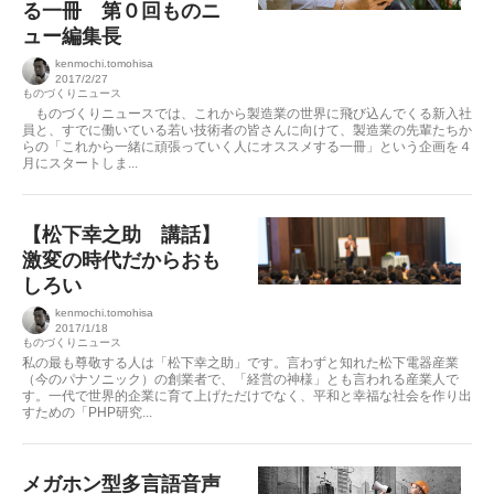
る一冊 第０回ものニ
ュー編集長
kenmochi.tomohisa
2017/2/27
ものづくりニュース
ものづくりニュースでは、これから製造業の世界に飛び込んでくる新入社
員と、すでに働いている若い技術者の皆さんに向けて、製造業の先輩たちか
らの「これから一緒に頑張っていく人にオススメする一冊」という企画を４
月にスタートしま...
【松下幸之助 講話】
激変の時代だからおも
しろい
kenmochi.tomohisa
2017/1/18
ものづくりニュース
私の最も尊敬する人は「松下幸之助」です。言わずと知れた松下電器産業
（今のパナソニック）の創業者で、「経営の神様」とも言われる産業人で
す。一代で世界的企業に育て上げただけでなく、平和と幸福な社会を作り出
すための「PHP研究...
メガホン型多言語音声