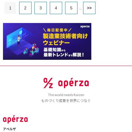
1
2
3
4
5
>>
...
The world needs Kaizen
ものづくり産業を世界につなぐ
アペルザ