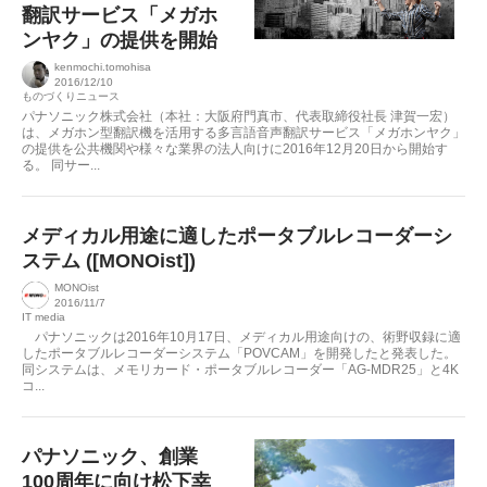
翻訳サービス「メガホ
ンヤク」の提供を開始
kenmochi.tomohisa
2016/12/10
ものづくりニュース
パナソニック株式会社（本社：大阪府門真市、代表取締役社長 津賀一宏）
は、メガホン型翻訳機を活用する多言語音声翻訳サービス「メガホンヤク」
の提供を公共機関や様々な業界の法人向けに2016年12月20日から開始す
る。 同サー...
メディカル用途に適したポータブルレコーダーシ
ステム ([MONOist])
MONOist
2016/11/7
IT media
パナソニックは2016年10月17日、メディカル用途向けの、術野収録に適
したポータブルレコーダーシステム「POVCAM」を開発したと発表した。
同システムは、メモリカード・ポータブルレコーダー「AG-MDR25」と4K
コ...
パナソニック、創業
100周年に向け松下幸