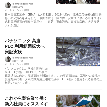
kenmochi.tomohisa
2018/4/24
オートメーション新聞
日本電機工業会（JEMA）は4月12日、2018年度の「電機工業技術功績者表
彰」の受賞者を決定した。最優秀賞は「操作性・安全性に優れる冷凍機冷却
式超電導磁石の開発と実用化」（東芝・栗山透氏、高橋政彦氏、大谷安見
氏）が選ば...
パナソニック 高速
PLC 利用範囲拡大へ
実証実験
kenmochi.tomohisa
2017/10/11
オートメーション新聞
パナソニックは、同社が開発した
高速PLC技術「HD-PLC」の利用
範囲拡大に向け、実証実験を開始する。 この実証実験は、工場や大規模施
設を対象にモータ系の動力用三相電力線や、LED照明に使用される基幹の三
相電力線などを通...
これから製造業で働く
新入社員にオススメす