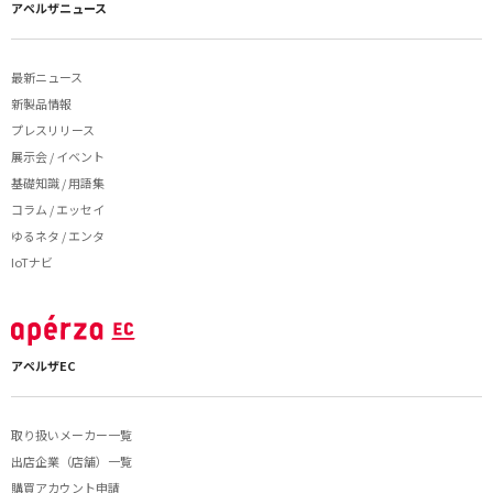
アペルザニュース
最新ニュース
新製品情報
プレスリリース
展示会 / イベント
基礎知識 / 用語集
コラム / エッセイ
ゆるネタ / エンタ
IoTナビ
アペルザEC
取り扱いメーカー一覧
出店企業（店舗）一覧
購買アカウント申請