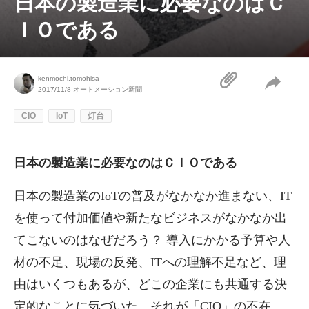
日本の製造業に必要なのはＣ
ＩＯである
kenmochi.tomohisa
2017/11/8
オートメーション新聞
CIO
IoT
灯台
日本の製造業に必要なのはＣＩＯである
日本の製造業のIoTの普及がなかなか進まない、IT
を使って付加価値や新たなビジネスがなかなか出
てこないのはなぜだろう？ 導入にかかる予算や人
材の不足、現場の反発、ITへの理解不足など、理
由はいくつもあるが、どこの企業にも共通する決
定的なことに気づいた。それが「CIO」の不在