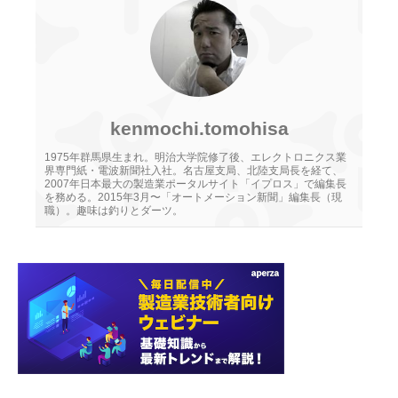
kenmochi.tomohisa
1975年群馬県生まれ。明治大学院修了後、エレクトロニクス業
界専門紙・電波新聞社入社。名古屋支局、北陸支局長を経て、
2007年日本最大の製造業ポータルサイト「イプロス」で編集長
を務める。2015年3月〜「オートメーション新聞」編集長（現
職）。趣味は釣りとダーツ。