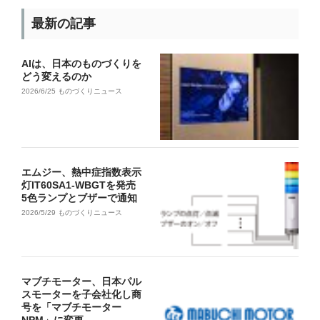
最新の記事
AIは、日本のものづくりを
どう変えるのか
2026/6/25
ものづくりニュース
エムジー、熱中症指数表示
灯IT60SA1-WBGTを発売
5色ランプとブザーで通知
2026/5/29
ものづくりニュース
マブチモーター、日本パル
スモーターを子会社化し商
号を「マブチモーター
NPM」に変更