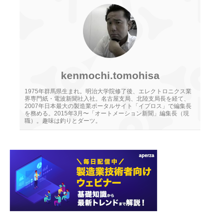
kenmochi.tomohisa
1975年群馬県生まれ。明治大学院修了後、エレクトロニクス業
界専門紙・電波新聞社入社。名古屋支局、北陸支局長を経て、
2007年日本最大の製造業ポータルサイト「イプロス」で編集長
を務める。2015年3月〜「オートメーション新聞」編集長（現
職）。趣味は釣りとダーツ。