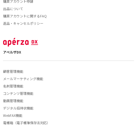
購買アカウント申請
出品について
購買アカウントに関するFAQ
返品・キャンセルポリシー
アペルザDX
顧客管理機能
メールマーケティング機能
名刺管理機能
コンテンツ管理機能
動画管理機能
デジタル招待状機能
WebFAX機能
電帳箱（電子帳簿保存法対応）