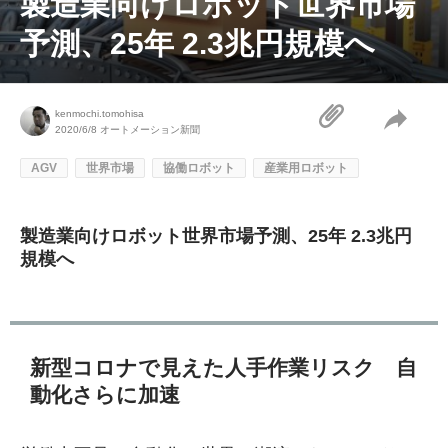
製造業向けロボット世界市場
予測、25年 2.3兆円規模へ
kenmochi.tomohisa
2020/6/8
オートメーション新聞
AGV
世界市場
協働ロボット
産業用ロボット
製造業向けロボット世界市場予測、25年 2.3兆円
規模へ
新型コロナで見えた人手作業リスク 自
動化さらに加速