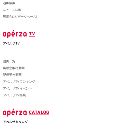
通販検索
ニュース検索
展示会DB(データベース)
アペルザTV
動画一覧
展示会取材動画
配信予定動画
アペルザTV ランキング
アペルザTV イベント
アペルザTV 特集
アペルザカタログ