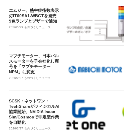
エムジー、熱中症指数表示
灯IT60SA1-WBGTを発売
5色ランプとブザーで通知
2026/5/29
ものづくりニュース
マブチモーター、日本パル
スモーターを子会社化し商
号を「マブチモーター
NPM」に変更
2026/2/27
ものづくりニュース
SCSK・ネットワン・
TechShareがフィジカルAI
協業開始、NVIDIA Isaac
Sim/Cosmosで非定型作業
を自動化
2026/2/27
ものづくりニュース