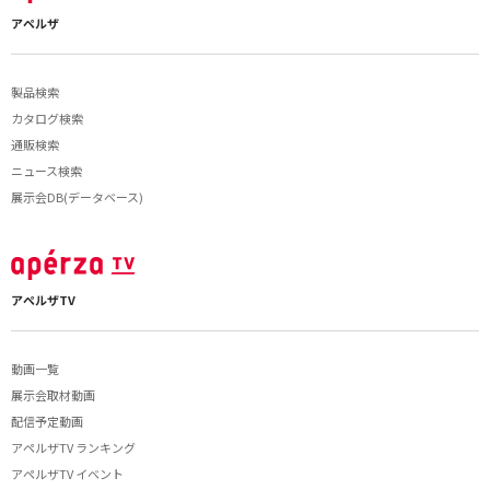
アペルザ
製品検索
カタログ検索
通販検索
ニュース検索
展示会DB(データベース)
アペルザTV
動画一覧
展示会取材動画
配信予定動画
アペルザTV ランキング
アペルザTV イベント