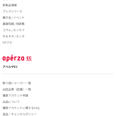
新製品情報
プレスリリース
展示会 / イベント
基礎知識 / 用語集
コラム / エッセイ
ゆるネタ / エンタ
IoTナビ
アペルザEC
取り扱いメーカー一覧
出店企業（店舗）一覧
購買アカウント申請
出品について
購買アカウントに関するFAQ
返品・キャンセルポリシー