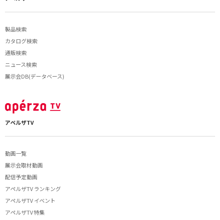
製品検索
カタログ検索
通販検索
ニュース検索
展示会DB(データベース)
アペルザTV
動画一覧
展示会取材動画
配信予定動画
アペルザTV ランキング
アペルザTV イベント
アペルザTV 特集