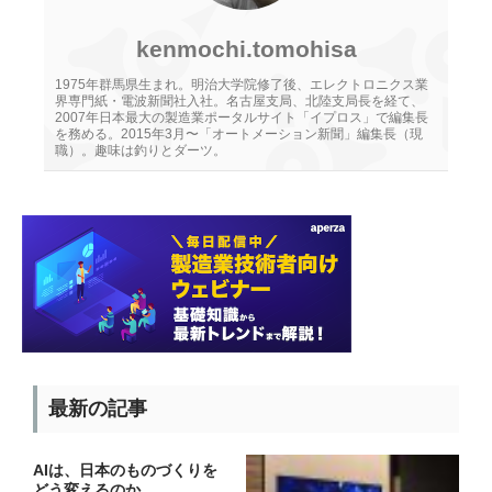
kenmochi.tomohisa
1975年群馬県生まれ。明治大学院修了後、エレクトロニクス業
界専門紙・電波新聞社入社。名古屋支局、北陸支局長を経て、
2007年日本最大の製造業ポータルサイト「イプロス」で編集長
を務める。2015年3月〜「オートメーション新聞」編集長（現
職）。趣味は釣りとダーツ。
最新の記事
AIは、日本のものづくりを
どう変えるのか