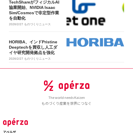
TechShareがフィジカルAI
協業開始、NVIDIA Isaac
Sim/Cosmosで非定型作業
を自動化
2026/2/27
ものづくりニュース
HORIBA、インドPristine
Deeptechを買収し人工ダ
イヤ研究開発拠点を強化
2026/2/27
ものづくりニュース
The world needs Kaizen
ものづくり産業を世界につなぐ
アペルザ