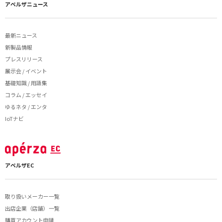
アペルザニュース
最新ニュース
新製品情報
プレスリリース
展示会 / イベント
基礎知識 / 用語集
コラム / エッセイ
ゆるネタ / エンタ
IoTナビ
アペルザEC
取り扱いメーカー一覧
出店企業（店舗）一覧
購買アカウント申請