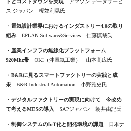
トとコストダウンを実現
アマゾン データサービ
ス ジャパン 榎並利晃氏
・
電気設計業界におけるインダストリー4.0の取り
組み
EPLAN Software&Services 仁藤慎哉氏
・
産業インフラの無線化プラットフォーム
920Mhz帯
OKI（沖電気工業） 山本高広氏
・
B&Rに見るスマートファクトリーの実践と成
果
B&R Industrial Automation 小野雅史氏
・
デジタルファクトリーの実現に向けて 今改め
て考えるMESの導入
SAPジャパン 朝井由記氏
・
制御システムのIoT化と開発環境の課題
日本ナ