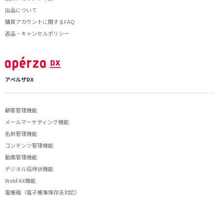
出品について
購買アカウントに関するFAQ
返品・キャンセルポリシー
アペルザDX
顧客管理機能
メールマーケティング機能
名刺管理機能
コンテンツ管理機能
動画管理機能
デジタル招待状機能
WebFAX機能
電帳箱（電子帳簿保存法対応）