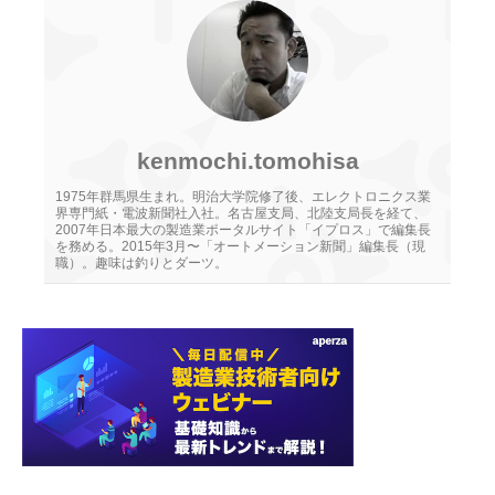
kenmochi.tomohisa
1975年群馬県生まれ。明治大学院修了後、エレクトロニクス業
界専門紙・電波新聞社入社。名古屋支局、北陸支局長を経て、
2007年日本最大の製造業ポータルサイト「イプロス」で編集長
を務める。2015年3月〜「オートメーション新聞」編集長（現
職）。趣味は釣りとダーツ。