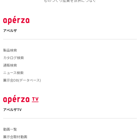
ものづくり産業を世界につなぐ
アペルザ
製品検索
カタログ検索
通販検索
ニュース検索
展示会DB(データベース)
アペルザTV
動画一覧
展示会取材動画