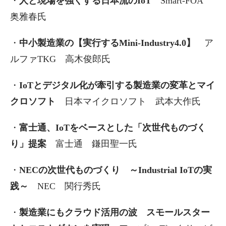
・
人と現場を強くする日本流のIoT
Smart-FOA
奥雅春氏
・
中小製造業の【実行するMini-Industry4.0】
ア
ルファTKG 高木俊郎氏
・
IoTとデジタル化が牽引する製造業の変革とマイ
クロソフト
日本マイクロソフト 武本大作氏
・
富士通、IoTをベースとした「次世代ものづく
り」提案
富士通 鎌田聖一氏
・
NECの次世代ものづくり ～Industrial IoTの実
践～
NEC 関行秀氏
・
製造業にもクラウド活用の波 スモールスター