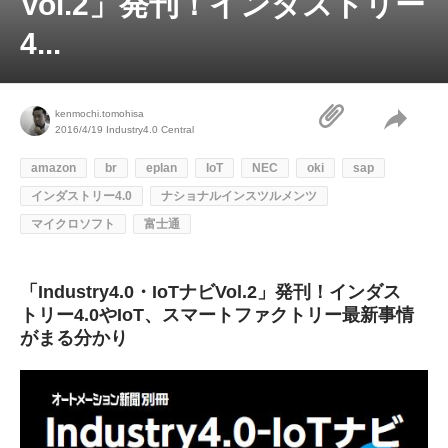
Vol.2」発刊！インダストリー
4...
kenmochi.tomohisa
2016/4/19
Industry4.0 Central
amazon
br
eplan
IoT
NEC
oki
sap
インダストリー4.0
ナショナルインスツルメンツ
マイクロソフト
富士通
「Industry4.0・IoTナビVol.2」発刊！インダス
トリー4.0やIoT、スマートファクトリー最新事情
がまる分かり