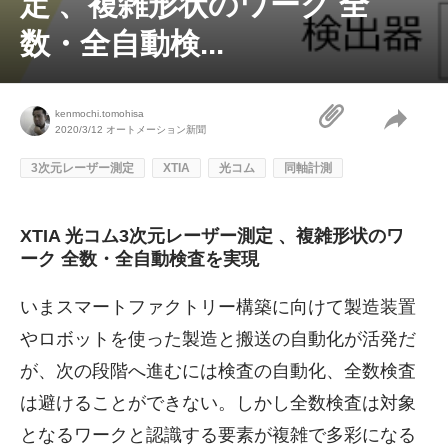
定 、複雑形状のワーク 全
数・全自動検...
kenmochi.tomohisa
2020/3/12
オートメーション新聞
3次元レーザー測定
XTIA
光コム
同軸計測
XTIA 光コム3次元レーザー測定 、複雑形状のワ
ーク 全数・全自動検査を実現
いまスマートファクトリー構築に向けて製造装置
やロボットを使った製造と搬送の自動化が活発だ
が、次の段階へ進むには検査の自動化、全数検査
は避けることができない。しかし全数検査は対象
となるワークと認識する要素が複雑で多彩になる