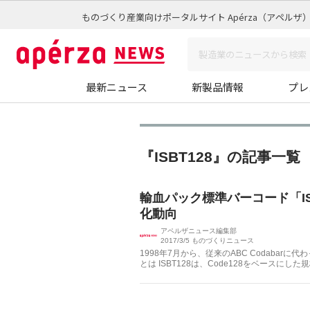
ものづくり産業向けポータルサイト Apérza（アペルザ
最新ニュース
新製品情報
プレ
『ISBT128』の記事一覧
輸血パック標準バーコード「IS
化動向
アペルザニュース編集部
2017/3/5
ものづくりニュース
1998年7月から、従来のABC Codabarに
とは ISBT128は、Code128をベースにした規