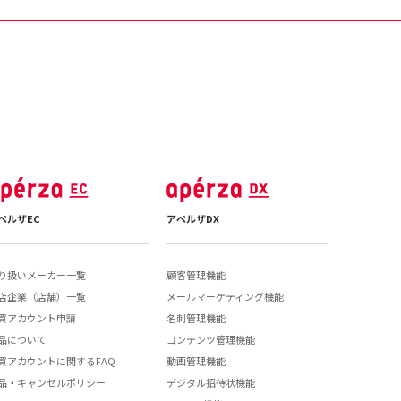
ペルザEC
アペルザDX
り扱いメーカー一覧
顧客管理機能
店企業（店舗）一覧
メールマーケティング機能
買アカウント申請
名刺管理機能
品について
コンテンツ管理機能
買アカウントに関するFAQ
動画管理機能
品・キャンセルポリシー
デジタル招待状機能