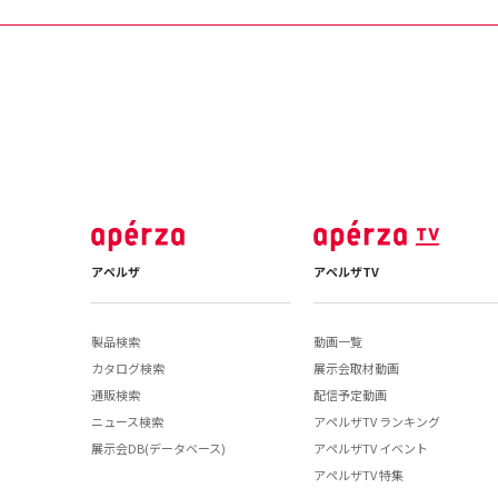
アペルザ
アペルザTV
製品検索
動画一覧
カタログ検索
展示会取材動画
通販検索
配信予定動画
ニュース検索
アペルザTV ランキング
展示会DB(データベース)
アペルザTV イベント
アペルザTV 特集