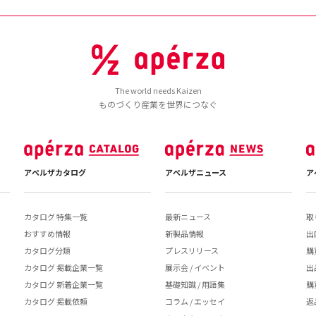
The world needs Kaizen
ものづくり産業を世界につなぐ
アペルザカタログ
アペルザニュース
ア
カタログ 特集一覧
最新ニュース
取
おすすめ情報
新製品情報
出
カタログ分類
プレスリリース
購
カタログ 掲載企業一覧
展示会 / イベント
出
カタログ 新着企業一覧
基礎知識 / 用語集
購
カタログ 掲載依頼
コラム / エッセイ
返