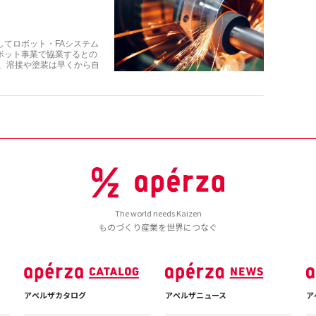
てロボット・FAシステム
ボット事業で協業するとの
工、溶接や塗装は早くから自
The world needs Kaizen
ものづくり産業を世界につなぐ
アペルザカタログ
アペルザニュース
ア