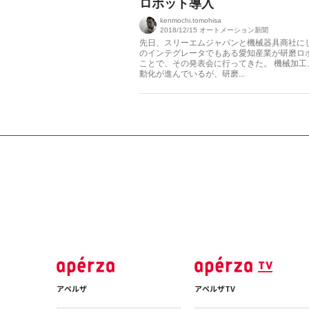
ロボット導入
kenmochi.tomohisa
2018/12/15
オートメーション新聞
先日、スリーエムジャパンと機械器具商社にし
のインテグレータでもある愛知産業が研磨ロ
ことで、その発表会に行ってきた。 機械加
動化が進んでいるが、研磨...
アペルザ
アペルザTV