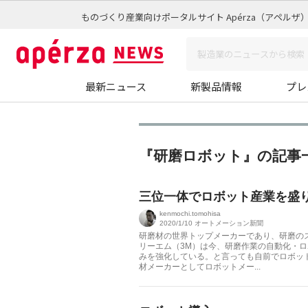
ものづくり産業向けポータルサイト Apérza（アペルザ
最新ニュース
新製品情報
プレ
『研磨ロボット』の記事
三位一体でロボット産業を盛
kenmochi.tomohisa
2020/1/10
オートメーション新聞
研磨材の世界トップメーカーであり、研磨の
リーエム（3M）は今、研磨作業の自動化・
みを強化している。と言っても自前でロボッ
材メーカーとしてロボットメー...