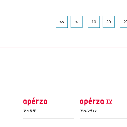
<<
<
10
20
2
...
...
アペルザ
アペルザTV