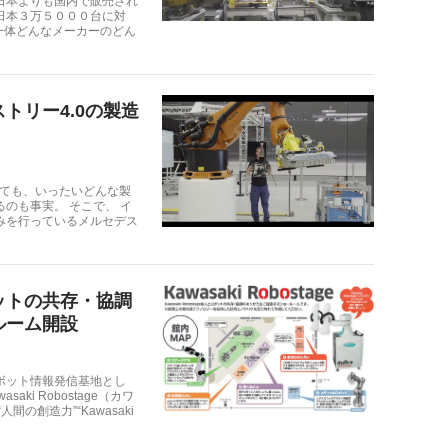
日本よりも国内で販売され
日本３万５０００台に対
一体どんなメーカーのどん
トリー4.0の製造
れても、いったいどんな製
のも事実。 そこで、 イ
みを行っているメルセデス
ットの共存・協調
ルーム開設
ボット情報発信基地とし
ki Robostage（カワ
の創造力”“Kawasaki