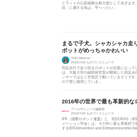
とラットの心筋細胞を動力源として泳ぎます
目」に属する魚は、平べったい...
まるで子犬。シャカシャカ走
ボットがめっちゃかわいい
Yoko Matenro
2016/7/24
ものづくりニュース
四足歩行で走り回るロボットが話題になっていま
は、大阪大学の細田研究室が開発した四足歩
ンサーではなく空気圧で動いているそうです
ので壁に激突していま...
2016年の世界で最も革新的
アペルザニュース編集部
2016/7/20
ものづくりニュース
IFR（国際ロボット連盟）と、IEEE/RAS（
メーション学会）は、その年に最も革新的で
するIERA(Invention and Entrepreneurship Aw.