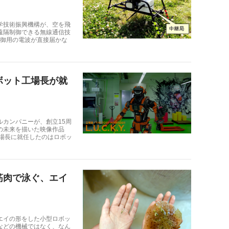
学技術振興機構が、空を飛
遠隔制御できる無線通信技
制御用の電波が直接届かな
ボット工場長が就
カンパニーが、創立15周
の未来を描いた映像作品
 工場長に就任したのはロボッ
筋肉で泳ぐ、エイ
エイの形をした小型ロボッ
などの機械ではなく、なん