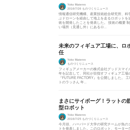
Yoko Matenro
2016/7/26
ものづくりニュース
情報通信研究機構、産業技術総合研究所、科
ぶドローンを経由して地上を走るロボットを
術を開発したことを発表した。 技術の概要 
い場所（見通し外）にあるロ...
未来のフィギュア工場に、ロ
任
Yoko Matenro
ものづくりニュース
フィギュアメーカーの株式会社グッドスマイル
年を記念して、同社が目指すフィギュア工場
『FUTURE FACTORY』を公開しました。
トのラッさん 年...
まさにサイボーグ！ラットの
型ロボット
Yoko Matenro
2016/7/25
ものづくりニュース
今月頭、ハーバード大学の研究チームが魚の
トを発表しました。このロボット、モーター