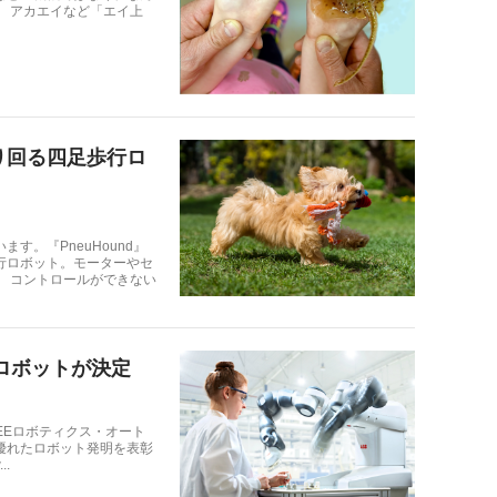
。 アカエイなど「エイ上
り回る四足歩行ロ
す。『PneuHound』
行ロボット。モーターやセ
。 コントロールができない
なロボットが決定
IEEEロボティクス・オート
優れたロボット発明を表彰
..