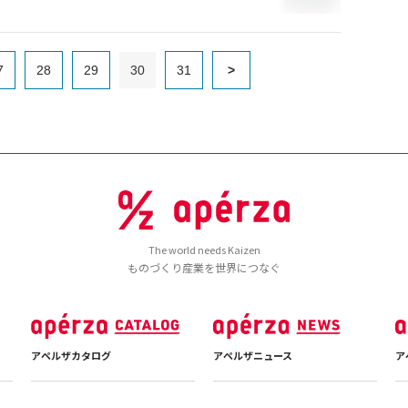
7
28
29
30
31
>
The world needs Kaizen
ものづくり産業を世界につなぐ
アペルザカタログ
アペルザニュース
ア