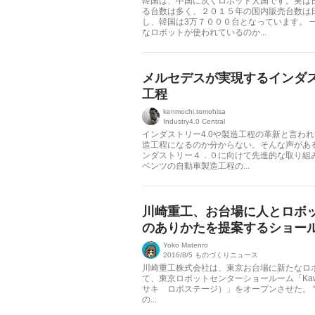
韓国は、中国に次ぐロボット大国です。実は
る台数は多く、２０１５年の国内販売台数は
し、韓国は3万７０００台となっています。 
なロボットが使われているのか...
メルセデスが実現するインダス
工程
kenmochi.tomohisa
Industry4.0 Central
インダストリー4.0や製造工程の革新と言わ
造工程になるのか分からない。そんな声がある
ンダストリー４．０に向けて先進的な取り組
ベンツの自動車製造工程の...
川崎重工、お台場に人とロボ
のありかたを提案するショー
Yoko Matenro
2016/8/5
ものづくりニュース
川崎重工株式会社は、東京お台場に新たなロ
て、東京ロボットセンターショールーム「Kawasa
サキ ロボステージ）」をオープンさせた。 “人間
の...