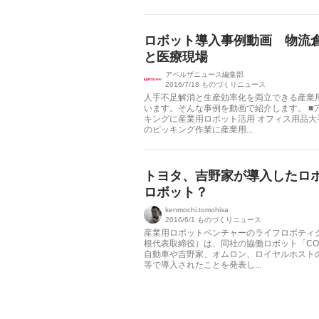
ロボット導入事例動画 物流
と医療現場
アペルザニュース編集部
2016/7/18
ものづくりニュース
人手不足解消と生産効率化を両立できる産業
います。そんな事例を動画で紹介します。 ■
キングに産業用ロボット活用 オフィス用品
のピッキング作業に産業用...
トヨタ、吉野家が導入したロ
ロボット？
kenmochi.tomohisa
2016/6/1
ものづくりニュース
産業用ロボットベンチャーのライフロボティ
根代表取締役）は、同社の協働ロボット「CO
自動車や吉野家、オムロン、ロイヤルホスト
等で導入されたことを発表し...