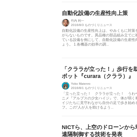
自動化設備の生産性向上策
竹内 利一
2016/8/3
ものづくりニュース
自動化設備の生産性向上は、やみくもに対策
がらないものです。異品種の部品組み立てに
ている設備を例にして、自動化設備の生産性
ょう。 1.各機器の効率の調...
「クララが立った！」歩行を
ボット『curara（クララ）』
Yoko Matenro
2016/8/1
ものづくりニュース
「立った立った！ クララが立った！ うわ
ニメ『アルプスの少女ハイジ』で、体が弱く
イジたちに見守れながら自分の足で歩き始め
フ。この“人が人を助けるよう...
NICTら、上空のドローンか
遠隔制御する技術を発表