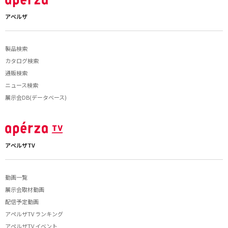
アペルザ
製品検索
カタログ検索
通販検索
ニュース検索
展示会DB(データベース)
アペルザTV
動画一覧
展示会取材動画
配信予定動画
アペルザTV ランキング
アペルザTV イベント