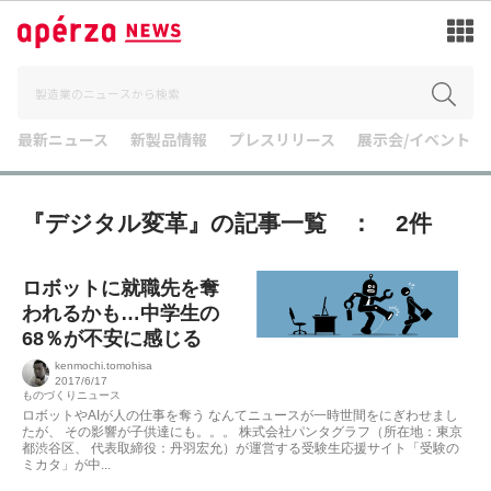
最新ニュース
新製品情報
プレスリリース
展示会/イベント
『デジタル変革』の記事一覧 ： 2件
ロボットに就職先を奪
われるかも…中学生の
68％が不安に感じる
kenmochi.tomohisa
2017/6/17
ものづくりニュース
ロボットやAIが人の仕事を奪う なんてニュースが一時世間をにぎわせまし
たが、 その影響が子供達にも。。。 株式会社パンタグラフ（所在地：東京
都渋谷区、 代表取締役：丹羽宏允）が運営する受験生応援サイト「受験の
ミカタ」が中...