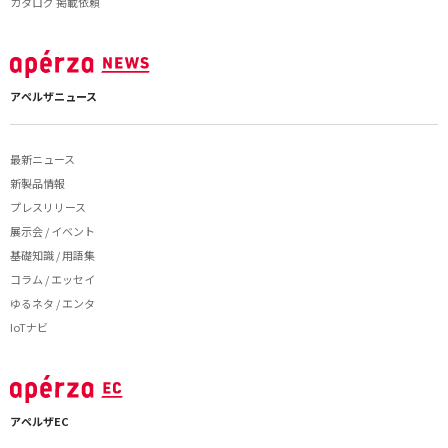
カタログ 掲載依頼
アペルザニュース
最新ニュース
新製品情報
プレスリリース
展示会 / イベント
基礎知識 / 用語集
コラム / エッセイ
ゆるネタ / エンタ
IoTナビ
アペルザEC