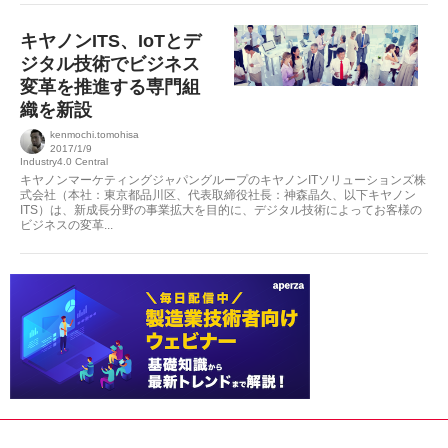
キヤノンITS、IoTとデ
ジタル技術でビジネス
変革を推進する専門組
織を新設
kenmochi.tomohisa
2017/1/9
Industry4.0 Central
キヤノンマーケティングジャパングループのキヤノンITソリューションズ株
式会社（本社：東京都品川区、代表取締役社長：神森晶久、以下キヤノン
ITS）は、新成長分野の事業拡大を目的に、デジタル技術によってお客様の
ビジネスの変革...