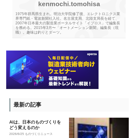
kenmochi.tomohisa
1975年群馬県生まれ。明治大学院修了後、エレクトロニクス業
界専門紙・電波新聞社入社。名古屋支局、北陸支局長を経て、
2007年日本最大の製造業ポータルサイト「イプロス」で編集長
を務める。2015年3月〜「オートメーション新聞」編集長（現
職）。趣味は釣りとダーツ。
最新の記事
AIは、日本のものづくりを
どう変えるのか
2026/6/25
ものづくりニュース