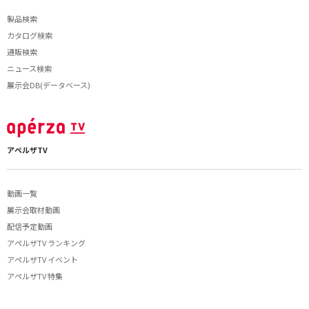
製品検索
カタログ検索
通販検索
ニュース検索
展示会DB(データベース)
アペルザTV
動画一覧
展示会取材動画
配信予定動画
アペルザTV ランキング
アペルザTV イベント
アペルザTV 特集