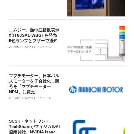
エムジー、熱中症指数表示
灯IT60SA1-WBGTを発売
5色ランプとブザーで通知
2026/5/29
ものづくりニュース
マブチモーター、日本パル
スモーターを子会社化し商
号を「マブチモーター
NPM」に変更
2026/2/27
ものづくりニュース
SCSK・ネットワン・
TechShareがフィジカルAI
協業開始、NVIDIA Isaac