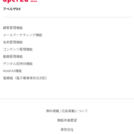
アペルザDX
顧客管理機能
メールマーケティング機能
名刺管理機能
コンテンツ管理機能
動画管理機能
デジタル招待状機能
WebFAX機能
電帳箱（電子帳簿保存法対応）
無料掲載 / 広告掲載について
機能改善要望
運営会社