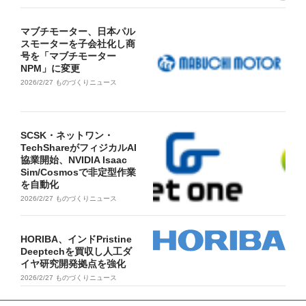
マブチモーター、日本パル
スモーターを子会社化し商
号を「マブチモーター
NPM」に変更
2026/2/27
ものづくりニュース
SCSK・ネットワン・
TechShareがフィジカルAI
協業開始、NVIDIA Isaac
Sim/Cosmosで非定型作業
を自動化
2026/2/27
ものづくりニュース
HORIBA、インドPristine
Deeptechを買収し人工ダ
イヤ研究開発拠点を強化
2026/2/27
ものづくりニュース