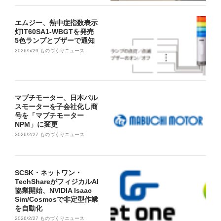
エムジー、熱中症指数表示
灯IT60SA1-WBGTを発売
5色ランプとブザーで通知
2026/5/29
ものづくりニュース
マブチモーター、日本パル
スモーターを子会社化し商
号を「マブチモーター
NPM」に変更
2026/2/27
ものづくりニュース
SCSK・ネットワン・
TechShareがフィジカルAI
協業開始、NVIDIA Isaac
Sim/Cosmosで非定型作業
を自動化
2026/2/27
ものづくりニュース