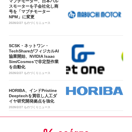
マブチモーター、日本パル
スモーターを子会社化し商
号を「マブチモーター
NPM」に変更
2026/2/27
ものづくりニュース
SCSK・ネットワン・
TechShareがフィジカルAI
協業開始、NVIDIA Isaac
Sim/Cosmosで非定型作業
を自動化
2026/2/27
ものづくりニュース
HORIBA、インドPristine
Deeptechを買収し人工ダ
イヤ研究開発拠点を強化
2026/2/27
ものづくりニュース