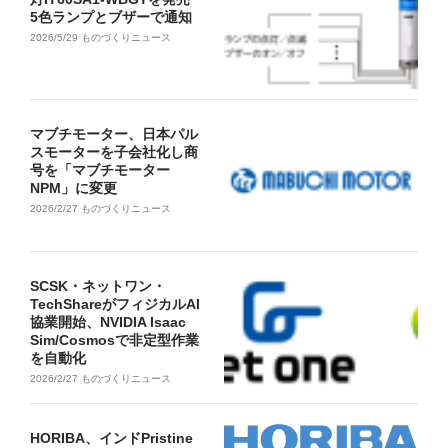
5色ランプとブザーで通知
2026/5/29
ものづくりニュース
マブチモーター、日本パル
スモーターを子会社化し商
号を「マブチモーター
NPM」に変更
2026/2/27
ものづくりニュース
SCSK・ネットワン・
TechShareがフィジカルAI
協業開始、NVIDIA Isaac
Sim/Cosmosで非定型作業
を自動化
2026/2/27
ものづくりニュース
HORIBA、インドPristine