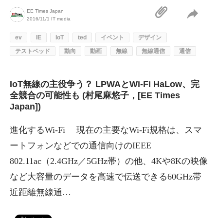
EE Times Japan
2016/11/1
IT media
ev
IE
IoT
ted
イベント
デザイン
テストベッド
動向
動画
無線
無線通信
通信
IoT無線の主役争う？ LPWAとWi-Fi HaLow、完
全競合の可能性も (村尾麻悠子，[EE Times
Japan])
進化するWi-Fi 現在の主要なWi-Fi規格は、スマ
ートフォンなどでの通信向けのIEEE
802.11ac（2.4GHz／5GHz帯）の他、4Kや8Kの映像
など大容量のデータを高速で伝送できる60GHz帯
近距離無線通…