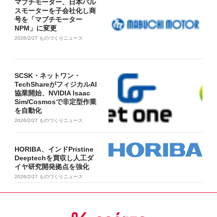
マブチモーター、日本パル
スモーターを子会社化し商
号を「マブチモーター
NPM」に変更
2026/2/27
ものづくりニュース
SCSK・ネットワン・
TechShareがフィジカルAI
協業開始、NVIDIA Isaac
Sim/Cosmosで非定型作業
を自動化
2026/2/27
ものづくりニュース
HORIBA、インドPristine
Deeptechを買収し人工ダ
イヤ研究開発拠点を強化
2026/2/27
ものづくりニュース