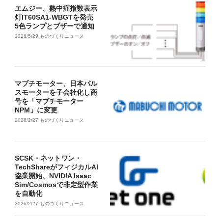
エムジー、熱中症指数表示
灯IT60SA1-WBGTを発売
5色ランプとブザーで通知
2026/5/29
ものづくりニュース
マブチモーター、日本パル
スモーターを子会社化し商
号を「マブチモーター
NPM」に変更
2026/2/27
ものづくりニュース
SCSK・ネットワン・
TechShareがフィジカルAI
協業開始、NVIDIA Isaac
Sim/Cosmosで非定型作業
を自動化
2026/2/27
ものづくりニュース