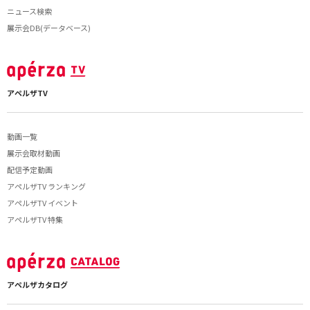
ニュース検索
展示会DB(データベース)
アペルザTV
動画一覧
展示会取材動画
配信予定動画
アペルザTV ランキング
アペルザTV イベント
アペルザTV 特集
アペルザカタログ