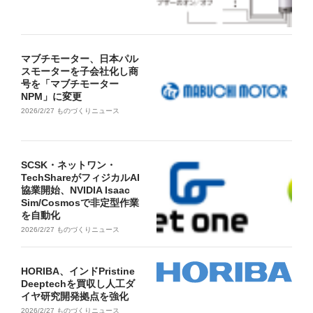
マブチモーター、日本パル
スモーターを子会社化し商
号を「マブチモーター
NPM」に変更
2026/2/27
ものづくりニュース
SCSK・ネットワン・
TechShareがフィジカルAI
協業開始、NVIDIA Isaac
Sim/Cosmosで非定型作業
を自動化
2026/2/27
ものづくりニュース
HORIBA、インドPristine
Deeptechを買収し人工ダ
イヤ研究開発拠点を強化
2026/2/27
ものづくりニュース