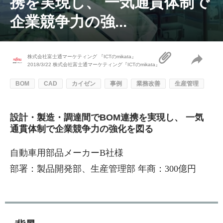
携を実現し、 一気通貫体制で
企業競争力の強...
株式会社富士通マーケティング 『ICTのmikata』
2018/3/22
株式会社富士通マーケティング『ICTのmikata』
BOM
CAD
カイゼン
事例
業務改善
生産管理
設計・製造・調達間でBOM連携を実現し、 一気
通貫体制で企業競争力の強化を図る
自動車用部品メーカーB社様
部署：製品開発部、生産管理部 年商：300億円