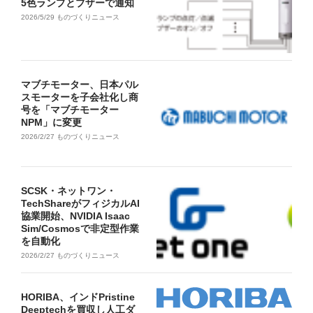
5色ランプとブザーで通知
2026/5/29
ものづくりニュース
マブチモーター、日本パル
スモーターを子会社化し商
号を「マブチモーター
NPM」に変更
2026/2/27
ものづくりニュース
SCSK・ネットワン・
TechShareがフィジカルAI
協業開始、NVIDIA Isaac
Sim/Cosmosで非定型作業
を自動化
2026/2/27
ものづくりニュース
HORIBA、インドPristine
Deeptechを買収し人工ダ