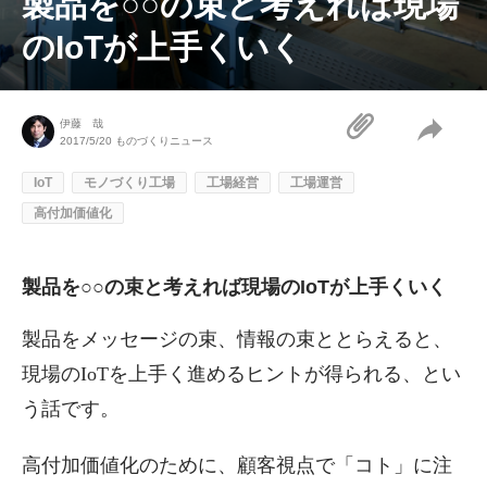
製品を○○の束と考えれば現場
のIoTが上手くいく
伊藤 哉
2017/5/20
ものづくりニュース
IoT
モノづくり工場
工場経営
工場運営
高付加価値化
製品を○○の束と考えれば現場のIoTが上手くいく
製品をメッセージの束、情報の束ととらえると、
現場のIoTを上手く進めるヒントが得られる、とい
う話です。
高付加価値化のために、顧客視点で「コト」に注