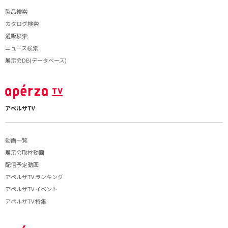
製品検索
カタログ検索
通販検索
ニュース検索
展示会DB(データベース)
アペルザTV
動画一覧
展示会取材動画
配信予定動画
アペルザTV ランキング
アペルザTV イベント
アペルザTV 特集