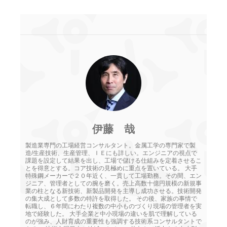
伊藤 哉
製造業専門の工場経営コンサルタント。金属工学の専門家で製
造/生産技術、生産管理、ＩＥにも詳しい。エンジニアの視点で
課題を設定して結果を出し、工場で儲ける仕組みを定着させるこ
とを得意とする。コア技術の見極めに重点を置いている。 大手
特殊鋼メーカーで２０年近く、一貫して工場勤務。その間、エン
ジニア、管理者としての腕を磨く。売上高数十億円規模の新規事
業の柱となる新技術、新製品開発を主導し成功させる。技術開発
の集大成として多数の特許を取得した。 その後、家族の事情で
転職し、６年間にわたり複数の中小ものづくり現場の管理者を実
地で経験した。 大手企業と中小現場の違いを肌で理解している
のが強み、人財育成の重要性も強調する技術系コンサルタントで