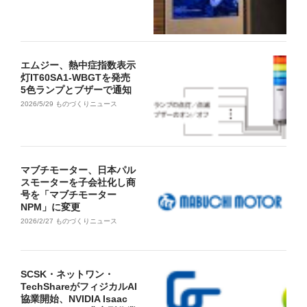
エムジー、熱中症指数表示
灯IT60SA1-WBGTを発売
5色ランプとブザーで通知
2026/5/29
ものづくりニュース
マブチモーター、日本パル
スモーターを子会社化し商
号を「マブチモーター
NPM」に変更
2026/2/27
ものづくりニュース
SCSK・ネットワン・
TechShareがフィジカルAI
協業開始、NVIDIA Isaac