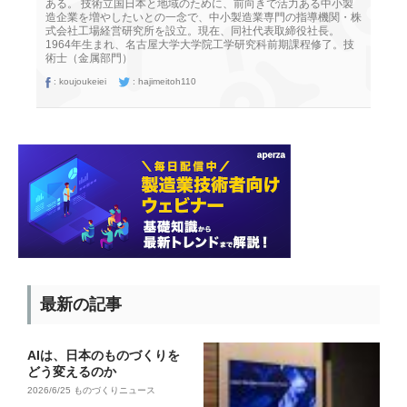
ある。 技術立国日本と地域のために、前向きで活力ある中小製
造企業を増やしたいとの一念で、中小製造業専門の指導機関・株
式会社工場経営研究所を設立。現在、同社代表取締役社長。
1964年生まれ、名古屋大学大学院工学研究科前期課程修了。技
術士（金属部門）
:
koujoukeiei
:
hajimeitoh110
最新の記事
AIは、日本のものづくりを
どう変えるのか
2026/6/25
ものづくりニュース