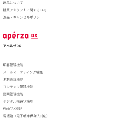
出品について
購買アカウントに関するFAQ
返品・キャンセルポリシー
アペルザDX
顧客管理機能
メールマーケティング機能
名刺管理機能
コンテンツ管理機能
動画管理機能
デジタル招待状機能
WebFAX機能
電帳箱（電子帳簿保存法対応）