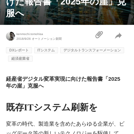
けた報告書「2025年の崖」克
服へ
kenmochi.tomohisa
2018/9/26
オートメーション新聞
DXレポート
ITシステム
デジタルトランスフォーメーション
経済産業省
経産省デジタル変革実現に向けた報告書「2025
年の崖」克服へ
既存ITシステム刷新を
変革の時代、製造業を含めたあらゆる企業が、ビ
ッグデータ等の新しいテクノロジーを駆使して、