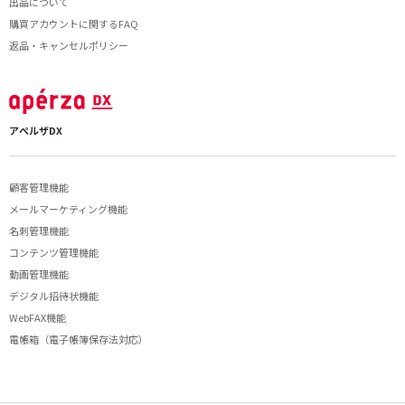
出品について
購買アカウントに関するFAQ
返品・キャンセルポリシー
アペルザDX
顧客管理機能
メールマーケティング機能
名刺管理機能
コンテンツ管理機能
動画管理機能
デジタル招待状機能
WebFAX機能
電帳箱（電子帳簿保存法対応）