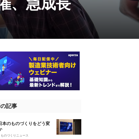
開催、急成長
新の記事
、日本のものづくりをどう変
か
5
ものづくりニュース