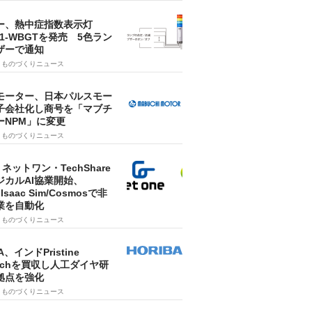
ー、熱中症指数表示灯
SA1-WBGTを発売 5色ラン
ザーで通知
9
ものづくりニュース
モーター、日本パルスモー
子会社化し商号を「マブチ
ーNPM」に変更
7
ものづくりニュース
・ネットワン・TechShare
ジカルAI協業開始、
A Isaac Sim/Cosmosで非
業を自動化
7
ものづくりニュース
A、インドPristine
techを買収し人工ダイヤ研
拠点を強化
7
ものづくりニュース