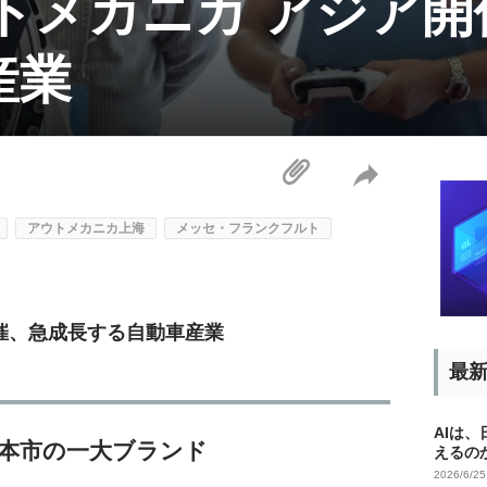
トメカニカ アジア
産業
アウトメカニカ上海
メッセ・フランクフルト
開催、急成長する自動車産業
最
AIは
本市の一大ブランド
えるの
2026/6/2