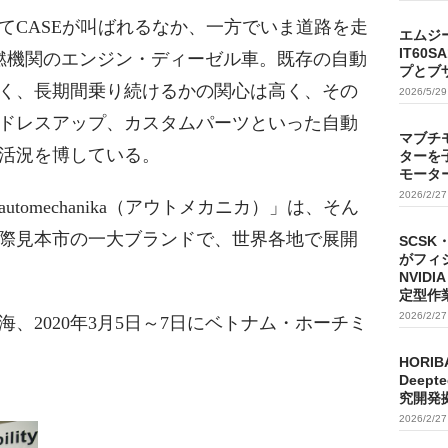
てCASEが叫ばれるなか、一方でいま道路を走
エムジ
IT60
燃機関のエンジン・ディーゼル車。既存の自動
プとブ
く、長期間乗り続けるかの関心は高く、その
2026/5/2
ドレスアップ、カスタムパーツといった自動
マブチ
活況を博している。
ターを
モータ
2026/2/2
omechanika（アウトメカニカ）」は、そん
際見本市の一大ブランドで、世界各地で展開
SCSK
がフィ
NVIDI
定型作
2026/2/2
海、2020年3月5日～7日にベトナム・ホーチミ
HORIB
Deep
究開発
2026/2/2