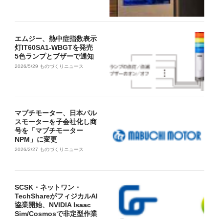
エムジー、熱中症指数表示
灯IT60SA1-WBGTを発売
5色ランプとブザーで通知
2026/5/29
ものづくりニュース
マブチモーター、日本パル
スモーターを子会社化し商
号を「マブチモーター
NPM」に変更
2026/2/27
ものづくりニュース
SCSK・ネットワン・
TechShareがフィジカルAI
協業開始、NVIDIA Isaac
Sim/Cosmosで非定型作業