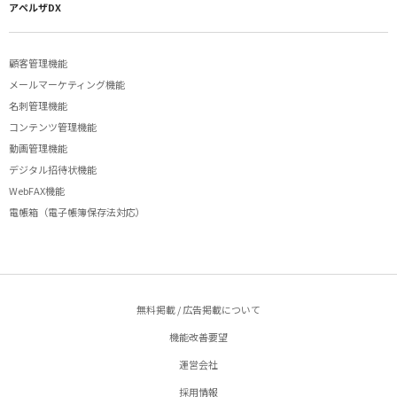
アペルザDX
顧客管理機能
メールマーケティング機能
名刺管理機能
コンテンツ管理機能
動画管理機能
デジタル招待状機能
WebFAX機能
電帳箱（電子帳簿保存法対応）
無料掲載 / 広告掲載について
機能改善要望
運営会社
採用情報