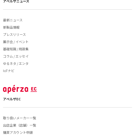
アペルザニュース
最新ニュース
新製品情報
プレスリリース
展示会 / イベント
基礎知識 / 用語集
コラム / エッセイ
ゆるネタ / エンタ
IoTナビ
アペルザEC
取り扱いメーカー一覧
出店企業（店舗）一覧
購買アカウント申請