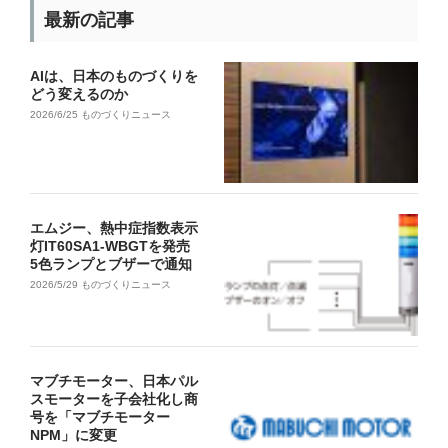
最新の記事
AIは、日本のものづくりを
どう変えるのか
2026/6/25
ものづくりニュース
エムジー、熱中症指数表示
灯IT60SA1-WBGTを発売
5色ランプとブザーで通知
2026/5/29
ものづくりニュース
マブチモーター、日本パル
スモーターを子会社化し商
号を「マブチモーター
NPM」に変更