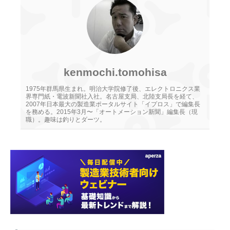
kenmochi.tomohisa
1975年群馬県生まれ。明治大学院修了後、エレクトロニクス業
界専門紙・電波新聞社入社。名古屋支局、北陸支局長を経て、
2007年日本最大の製造業ポータルサイト「イプロス」で編集長
を務める。2015年3月〜「オートメーション新聞」編集長（現
職）。趣味は釣りとダーツ。