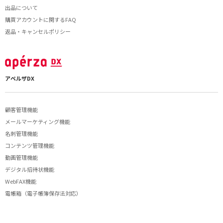
出品について
購買アカウントに関するFAQ
返品・キャンセルポリシー
アペルザDX
顧客管理機能
メールマーケティング機能
名刺管理機能
コンテンツ管理機能
動画管理機能
デジタル招待状機能
WebFAX機能
電帳箱（電子帳簿保存法対応）