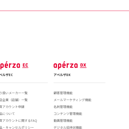
ペルザEC
アペルザDX
り扱いメーカー一覧
顧客管理機能
店企業（店舗）一覧
メールマーケティング機能
買アカウント申請
名刺管理機能
品について
コンテンツ管理機能
買アカウントに関するFAQ
動画管理機能
品・キャンセルポリシー
デジタル招待状機能