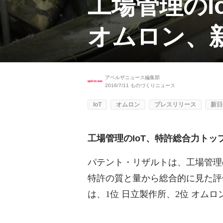
工場管理のI
オムロン、
アペルザニュース編集部
2016/7/11
ものづくりニュース
IoT
オムロン
プレスリリース
新日
工場管理のIoT、特許総合力トッ
パテント・リザルトは、工場管理の
特許の質と量から総合的に見た評
は、1位 日立製作所、2位 オムロ