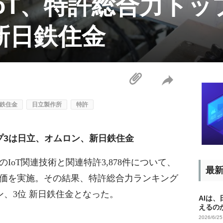
oT、特許総合力トッ
新日鉄住金
鉄住金
日立製作所
特許
プ3は日立、オムロン、新日鉄住金
IoT関連技術と関連特許3,878件について、
最
価を実施。その結果、特許総合力ランキング
ン、3位 新日鉄住金となった。
AIは
えるの
2026/6/2