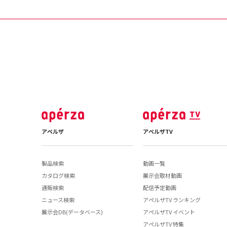
アペルザ
アペルザTV
製品検索
動画一覧
カタログ検索
展示会取材動画
通販検索
配信予定動画
ニュース検索
アペルザTV ランキング
展示会DB(データベース)
アペルザTV イベント
アペルザTV 特集