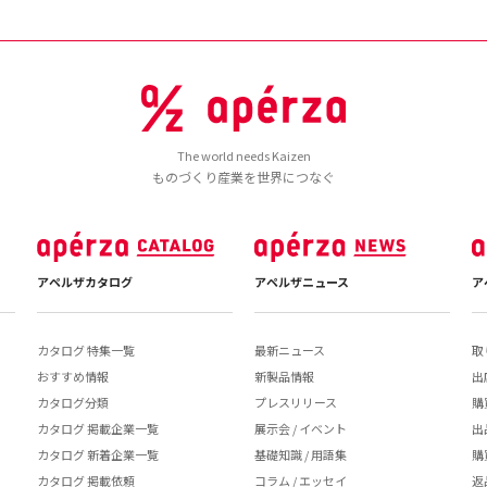
The world needs Kaizen
ものづくり産業を世界につなぐ
アペルザカタログ
アペルザニュース
ア
カタログ 特集一覧
最新ニュース
取
おすすめ情報
新製品情報
出
カタログ分類
プレスリリース
購
カタログ 掲載企業一覧
展示会 / イベント
出
カタログ 新着企業一覧
基礎知識 / 用語集
購
カタログ 掲載依頼
コラム / エッセイ
返