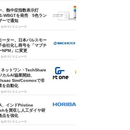
ー、熱中症指数表示灯
SA1-WBGTを発売 5色ラン
ザーで通知
9
ものづくりニュース
モーター、日本パルスモー
子会社化し商号を「マブチ
ーNPM」に変更
7
ものづくりニュース
・ネットワン・TechShare
ジカルAI協業開始、
A Isaac Sim/Cosmosで非
業を自動化
7
ものづくりニュース
A、インドPristine
techを買収し人工ダイヤ研
拠点を強化
7
ものづくりニュース