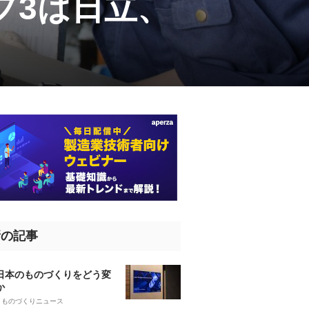
プ3は日立、
新の記事
、日本のものづくりをどう変
か
5
ものづくりニュース