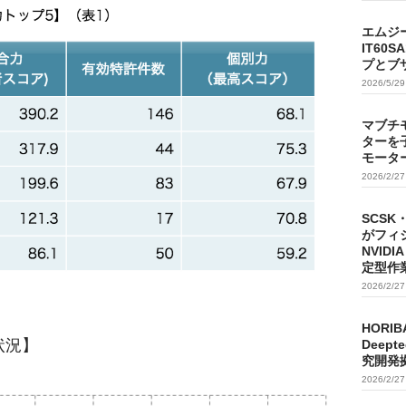
エムジ
IT60
プとブ
2026/5/2
マブチ
ターを
モータ
2026/2/2
SCSK
がフィ
NVIDI
定型作
2026/2/2
HORIB
状況】
Deep
究開発
2026/2/2