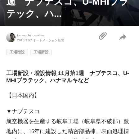
週 ナブテスコ、U-MHIプラ
テック、ハ...
kenmochi.tomohisa
2018/11/7
オートメーション新聞
工場増設
工場新設
工場新設・増設情報 11月第1週 ナブテスコ、U-
MHIプラテック、ハナマルキなど
【日本国内】
▼ナブテスコ
航空機器を生産する岐阜工場（岐阜県不破郡）敷
地内に、16年に建設した精密部品棟、表面処理棟