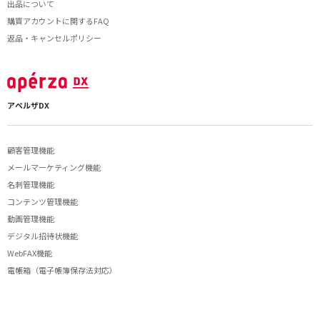
出品について
購買アカウントに関するFAQ
返品・キャンセルポリシー
アペルザDX
顧客管理機能
メールマーケティング機能
名刺管理機能
コンテンツ管理機能
動画管理機能
デジタル招待状機能
WebFAX機能
電帳箱（電子帳簿保存法対応）