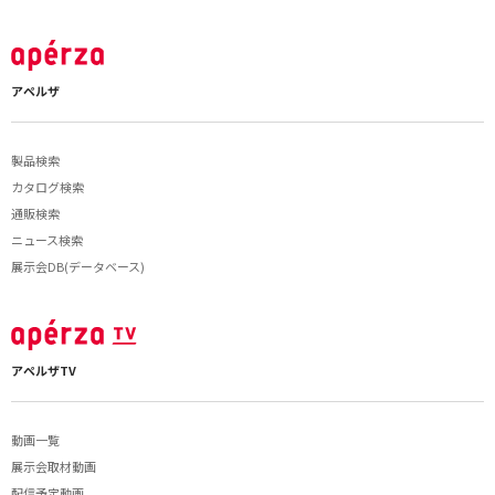
アペルザ
製品検索
カタログ検索
通販検索
ニュース検索
展示会DB(データベース)
アペルザTV
動画一覧
展示会取材動画
配信予定動画