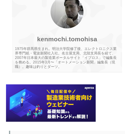
kenmochi.tomohisa
1975年群馬県生まれ。明治大学院修了後、エレクトロニクス業
界専門紙・電波新聞社入社。名古屋支局、北陸支局長を経て、
2007年日本最大の製造業ポータルサイト「イプロス」で編集長
を務める。2015年3月〜「オートメーション新聞」編集長（現
職）。趣味は釣りとダーツ。