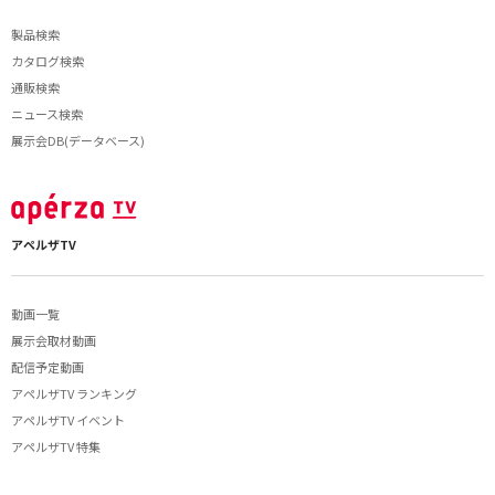
製品検索
カタログ検索
通販検索
ニュース検索
展示会DB(データベース)
アペルザTV
動画一覧
展示会取材動画
配信予定動画
アペルザTV ランキング
アペルザTV イベント
アペルザTV 特集