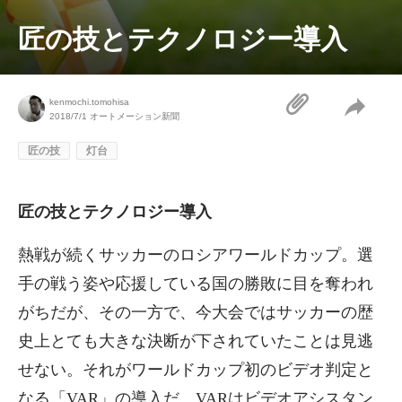
匠の技とテクノロジー導入
kenmochi.tomohisa
2018/7/1
オートメーション新聞
匠の技
灯台
匠の技とテクノロジー導入
熱戦が続くサッカーのロシアワールドカップ。選
手の戦う姿や応援している国の勝敗に目を奪われ
がちだが、その一方で、今大会ではサッカーの歴
史上とても大きな決断が下されていたことは見逃
せない。それがワールドカップ初のビデオ判定と
なる「VAR」の導入だ。VARはビデオアシスタン