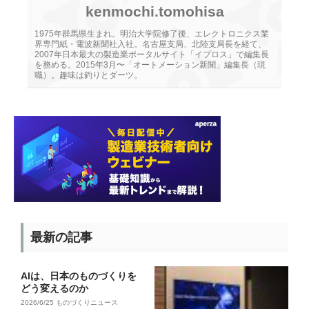
kenmochi.tomohisa
1975年群馬県生まれ。明治大学院修了後、エレクトロニクス業
界専門紙・電波新聞社入社。名古屋支局、北陸支局長を経て、
2007年日本最大の製造業ポータルサイト「イプロス」で編集長
を務める。2015年3月〜「オートメーション新聞」編集長（現
職）。趣味は釣りとダーツ。
最新の記事
AIは、日本のものづくりを
どう変えるのか
2026/6/25
ものづくりニュース