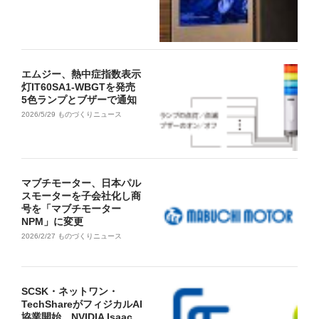
エムジー、熱中症指数表示
灯IT60SA1-WBGTを発売
5色ランプとブザーで通知
2026/5/29
ものづくりニュース
マブチモーター、日本パル
スモーターを子会社化し商
号を「マブチモーター
NPM」に変更
2026/2/27
ものづくりニュース
SCSK・ネットワン・
TechShareがフィジカルAI
協業開始、NVIDIA Isaac