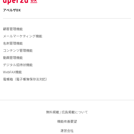
アペルザDX
顧客管理機能
メールマーケティング機能
名刺管理機能
コンテンツ管理機能
動画管理機能
デジタル招待状機能
WebFAX機能
電帳箱（電子帳簿保存法対応）
無料掲載 / 広告掲載について
機能改善要望
運営会社