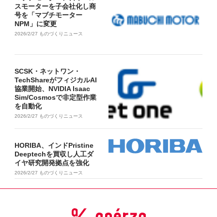
スモーターを子会社化し商
号を「マブチモーター
NPM」に変更
2026/2/27
ものづくりニュース
SCSK・ネットワン・
TechShareがフィジカルAI
協業開始、NVIDIA Isaac
Sim/Cosmosで非定型作業
を自動化
2026/2/27
ものづくりニュース
HORIBA、インドPristine
Deeptechを買収し人工ダ
イヤ研究開発拠点を強化
2026/2/27
ものづくりニュース