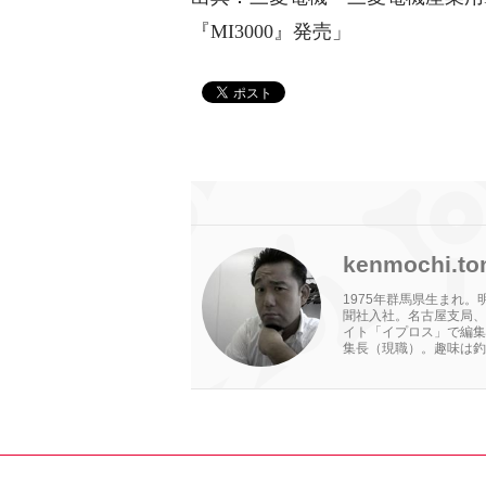
『MI3000』発売」
kenmochi.to
1975年群馬県生まれ
聞社入社。名古屋支局、
イト「イプロス」で編集
集長（現職）。趣味は釣