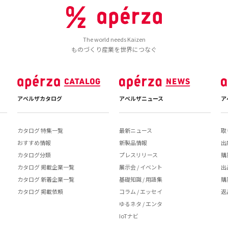
The world needs Kaizen
ものづくり産業を世界につなぐ
アペルザカタログ
アペルザニュース
ア
カタログ 特集一覧
最新ニュース
取
おすすめ情報
新製品情報
出
カタログ分類
プレスリリース
購
カタログ 掲載企業一覧
展示会 / イベント
出
カタログ 新着企業一覧
基礎知識 / 用語集
購
カタログ 掲載依頼
コラム / エッセイ
返
ゆるネタ / エンタ
IoTナビ