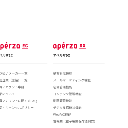
ペルザEC
アペルザDX
り扱いメーカー一覧
顧客管理機能
店企業（店舗）一覧
メールマーケティング機能
買アカウント申請
名刺管理機能
品について
コンテンツ管理機能
買アカウントに関するFAQ
動画管理機能
品・キャンセルポリシー
デジタル招待状機能
WebFAX機能
電帳箱（電子帳簿保存法対応）