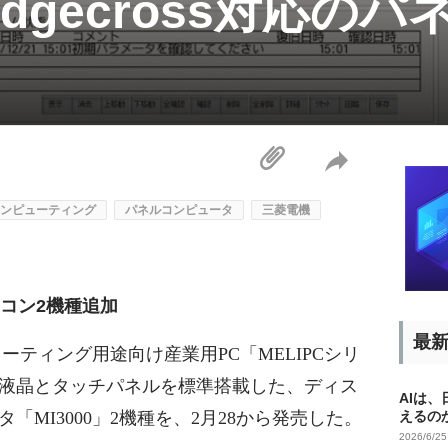
dgecross対応のパ
ンピューティング
パネルコンピュータ
三菱電機
ネコン2機種追加
最
ーティング用途向け産業用PC「MELIPCシリ
液晶とタッチパネルを標準搭載した、ディス
AIは
MI3000」2機種を、2月28から発売した。
えるの
2026/6/2