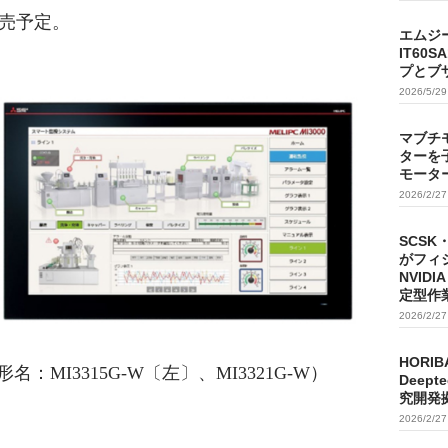
販売予定。
エムジ
IT60
プとブ
2026/5/2
マブチ
ターを
モータ
2026/2/2
SCSK
がフィ
NVIDI
定型作
2026/2/2
HORIB
形名：MI3315G-W〔左〕、MI3321G-W）
Deep
究開発
2026/2/2