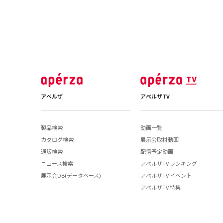
アペルザ
アペルザTV
製品検索
動画一覧
カタログ検索
展示会取材動画
通販検索
配信予定動画
ニュース検索
アペルザTV ランキング
展示会DB(データベース)
アペルザTV イベント
アペルザTV 特集