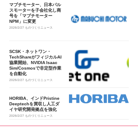
マブチモーター、日本パル
スモーターを子会社化し商
号を「マブチモーター
NPM」に変更
2026/2/27
ものづくりニュース
SCSK・ネットワン・
TechShareがフィジカルAI
協業開始、NVIDIA Isaac
Sim/Cosmosで非定型作業
を自動化
2026/2/27
ものづくりニュース
HORIBA、インドPristine
Deeptechを買収し人工ダ
イヤ研究開発拠点を強化
2026/2/27
ものづくりニュース