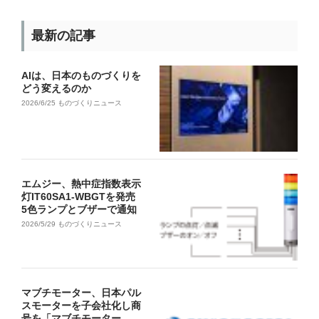
最新の記事
AIは、日本のものづくりを
どう変えるのか
2026/6/25
ものづくりニュース
エムジー、熱中症指数表示
灯IT60SA1-WBGTを発売
5色ランプとブザーで通知
2026/5/29
ものづくりニュース
マブチモーター、日本パル
スモーターを子会社化し商
号を「マブチモーター