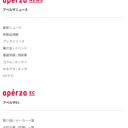
アペルザニュース
最新ニュース
新製品情報
プレスリリース
展示会 / イベント
基礎知識 / 用語集
コラム / エッセイ
ゆるネタ / エンタ
IoTナビ
アペルザEC
取り扱いメーカー一覧
出店企業（店舗）一覧