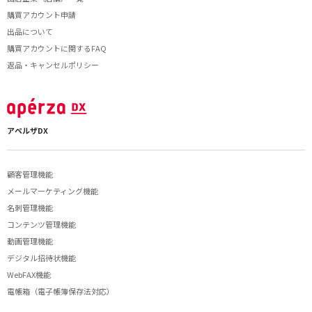
購買アカウント申請
出品について
購買アカウントに関するFAQ
返品・キャンセルポリシー
アペルザDX
顧客管理機能
メールマーケティング機能
名刺管理機能
コンテンツ管理機能
動画管理機能
デジタル招待状機能
WebFAX機能
電帳箱（電子帳簿保存法対応）