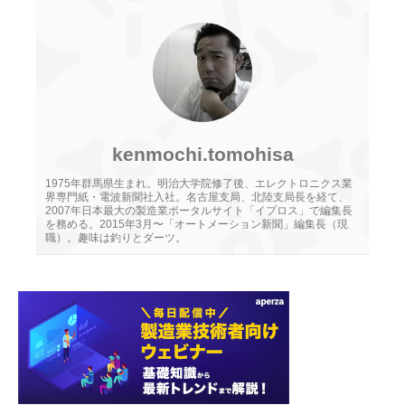
kenmochi.tomohisa
1975年群馬県生まれ。明治大学院修了後、エレクトロニクス業
界専門紙・電波新聞社入社。名古屋支局、北陸支局長を経て、
2007年日本最大の製造業ポータルサイト「イプロス」で編集長
を務める。2015年3月〜「オートメーション新聞」編集長（現
職）。趣味は釣りとダーツ。