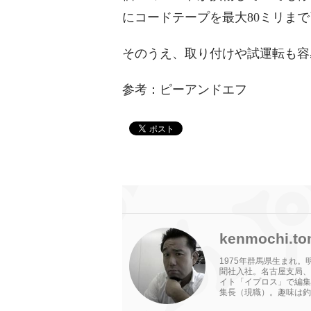
にコードテープを最大80ミリま
そのうえ、取り付けや試運転も容
参考：ピーアンドエフ
kenmochi.to
1975年群馬県生まれ
聞社入社。名古屋支局、
イト「イプロス」で編集
集長（現職）。趣味は釣