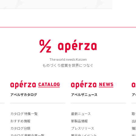
The world needs Kaizen
ものづくり産業を世界につなぐ
アペルザカタログ
アペルザニュース
ア
カタログ 特集一覧
最新ニュース
取
おすすめ情報
新製品情報
出
カタログ分類
プレスリリース
購
カタログ 掲載企業一覧
展示会 / イベント
出