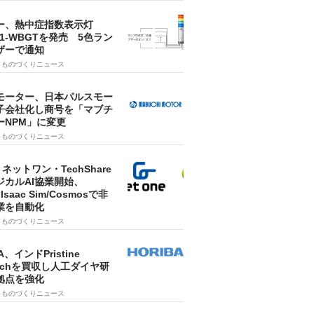
ー、熱中症指数表示灯
SA1-WBGTを発売 5色ラン
ザーで通知
9
ものづくりニュース
モーター、日本パルスモー
子会社化し商号を「マブチ
ーNPM」に変更
7
ものづくりニュース
・ネットワン・TechShare
ジカルAI協業開始、
A Isaac Sim/Cosmosで非
業を自動化
7
ものづくりニュース
A、インドPristine
techを買収し人工ダイヤ研
拠点を強化
7
ものづくりニュース