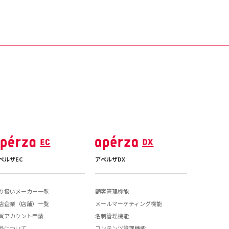
ペルザEC
アペルザDX
り扱いメーカー一覧
顧客管理機能
店企業（店舗）一覧
メールマーケティング機能
買アカウント申請
名刺管理機能
品について
コンテンツ管理機能