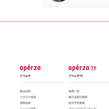
アペルザ
アペルザTV
製品検索
動画一覧
カタログ検索
展示会取材動画
通販検索
配信予定動画
ニュース検索
アペルザTV ランキング