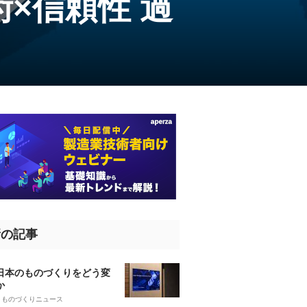
×信頼性 過
新の記事
、日本のものづくりをどう変
か
5
ものづくりニュース