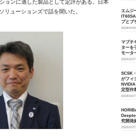
ションに適した製品として定評がある。日本
エムジ
Tソリューションズで話を聞いた。
IT60
プとブ
2026/5/2
マブチ
ターを
モータ
2026/2/2
SCSK
がフィ
NVIDI
定型作
2026/2/2
HORIB
Deep
究開発
2026/2/2