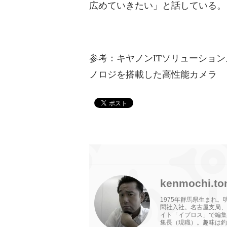
広めていきたい」と話している。
参考：キヤノンITソリューションズ 
ノロジを搭載した高性能カメラ
kenmochi.to
1975年群馬県生まれ
聞社入社。名古屋支局、
イト「イプロス」で編集
集長（現職）。趣味は釣