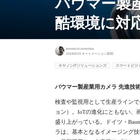
バウマー製産
酷環境に対
kenmochi.tomohisa
2018/6/15
オートメーション新聞
キヤノンITソリューションズ
スマートビジ
バウマー製産業用カメラ 先進技術
検査や監視用として生産ラインで
ョン）。IoTの進化にともない
盛り上がっている。ドイツ・Baumer
ラは、基本となるイメージング技