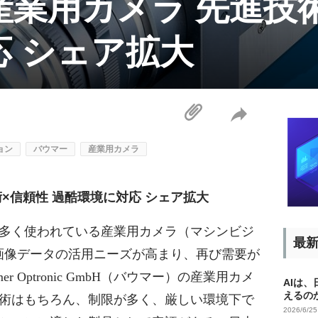
業用カメラ 先進技術
応 シェア拡大
ョン
バウマー
産業用カメラ
×信頼性 過酷環境に対応 シェア拡大
多く使われている産業用カメラ（マシンビジ
最
、画像データの活用ニーズが高まり、再び需要が
 Optronic GmbH（バウマー）の産業用カメ
AIは
えるの
術はもちろん、制限が多く、厳しい環境下で
2026/6/2