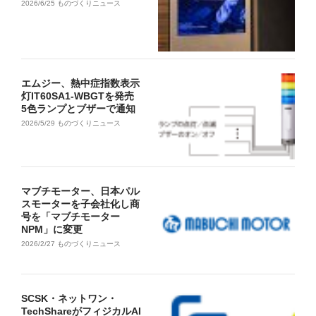
2026/6/25
ものづくりニュース
エムジー、熱中症指数表示
灯IT60SA1-WBGTを発売
5色ランプとブザーで通知
2026/5/29
ものづくりニュース
マブチモーター、日本パル
スモーターを子会社化し商
号を「マブチモーター
NPM」に変更
2026/2/27
ものづくりニュース
SCSK・ネットワン・
TechShareがフィジカルAI