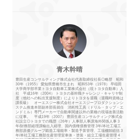
青木幹晴
豊田生産コンサルティング株式会社代表取締役社長◎略歴 昭和
30年（1955） 愛知県豊橋市生まれ 昭和53年（1978） 早稲田
大学商学部卒業トヨタ自動車工業株式会社（現トヨタ自動車）入
社 平成16年（2004） トヨタの基幹職チャレンジ・キャリヤ制
度（他社への転出支援制度）によりトヨタを退職（退職時資格は
課長級） オーエスジー株式会社オーエスジープロダクションシ
ステム推進本部副本部長就任 消耗性工具（ドリル・タップ・エ
ンドミル）専門メーカーで自動車関連以外の業種の現場改善活動
に従事。 平成19年（2007） 豊田生産コンサルティング株式会
社設立◎トヨタでの職歴（26年）人事部人事課海外関係人事 3
年/財務部経理課輸出入経理、国内債権債務管理 3年/本社工場工
務部原価グループ鍛造工場能率・製造予算管理、工場棚卸総括 3
年/本社工場工務部生産管理室車体・塗装・組立工場生産管理 4