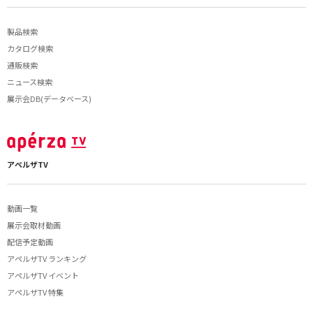
製品検索
カタログ検索
通販検索
ニュース検索
展示会DB(データベース)
アペルザTV
動画一覧
展示会取材動画
配信予定動画
アペルザTV ランキング
アペルザTV イベント
アペルザTV 特集