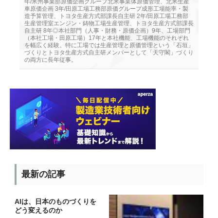
年/米州事業部原価企画グループ北米事業体原価管理、北米生産
車原価企画 3年/田原工場工務部原価グループ成形工場能率・製
造予算管理、トヨタ生産方式部課長自主研 2年/田原工場工務部
生産管理室エンジン・鋳物工場生産管理、トヨタ生産方式部課長
自主研 8年◎本社部門（人事・財務・原価企画）9年、工場部門
（本社工場・田原工場）17年と本社機能、工場機能のそれぞれ
を幅広く経験。特に工場では生産管理と原価管理という「石垣」
づくりとトヨタ生産方式自主研メンバーとして「天守閣」づくり
の両方に長年従事。
最新の記事
AIは、日本のものづくりを
どう変えるのか