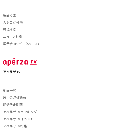
製品検索
カタログ検索
通販検索
ニュース検索
展示会DB(データベース)
アペルザTV
動画一覧
展示会取材動画
配信予定動画
アペルザTV ランキング
アペルザTV イベント
アペルザTV 特集