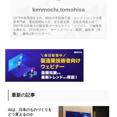
kenmochi.tomohisa
1975年群馬県生まれ。明治大学院修了後、エレクトロニクス業
界専門紙・電波新聞社入社。名古屋支局、北陸支局長を経て、
2007年日本最大の製造業ポータルサイト「イプロス」で編集長
を務める。2015年3月〜「オートメーション新聞」編集長（現
職）。趣味は釣りとダーツ。
最新の記事
AIは、日本のものづくりを
どう変えるのか