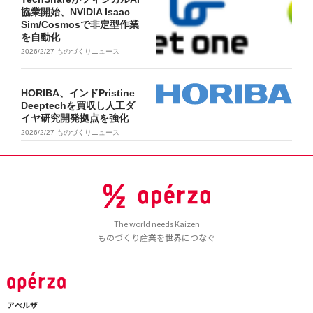
協業開始、NVIDIA Isaac
Sim/Cosmosで非定型作業
を自動化
2026/2/27
ものづくりニュース
HORIBA、インドPristine
Deeptechを買収し人工ダ
イヤ研究開発拠点を強化
2026/2/27
ものづくりニュース
The world needs Kaizen
ものづくり産業を世界につなぐ
アペルザ