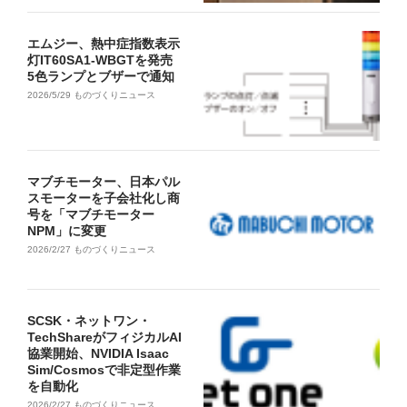
エムジー、熱中症指数表示
灯IT60SA1-WBGTを発売
5色ランプとブザーで通知
2026/5/29
ものづくりニュース
マブチモーター、日本パル
スモーターを子会社化し商
号を「マブチモーター
NPM」に変更
2026/2/27
ものづくりニュース
SCSK・ネットワン・
TechShareがフィジカルAI
協業開始、NVIDIA Isaac
Sim/Cosmosで非定型作業
を自動化
2026/2/27
ものづくりニュース