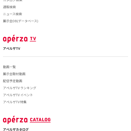
通販検索
ニュース検索
展示会DB(データベース)
アペルザTV
動画一覧
展示会取材動画
配信予定動画
アペルザTV ランキング
アペルザTV イベント
アペルザTV 特集
アペルザカタログ