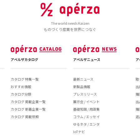
The world needs Kaizen
ものづくり産業を世界につなぐ
アペルザカタログ
アペルザニュース
ア
カタログ 特集一覧
最新ニュース
取
おすすめ情報
新製品情報
出
カタログ分類
プレスリリース
購
カタログ 掲載企業一覧
展示会 / イベント
出
カタログ 新着企業一覧
基礎知識 / 用語集
購
カタログ 掲載依頼
コラム / エッセイ
返
ゆるネタ / エンタ
IoTナビ