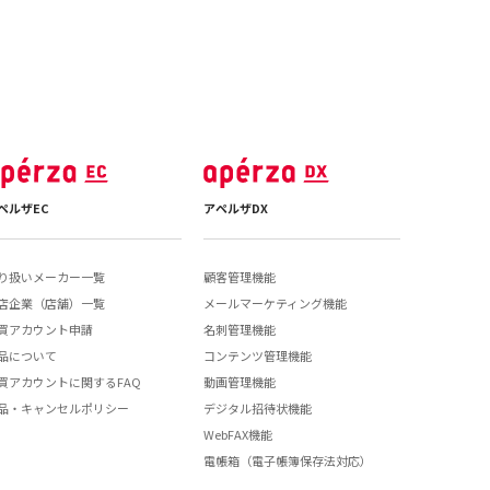
ペルザEC
アペルザDX
り扱いメーカー一覧
顧客管理機能
店企業（店舗）一覧
メールマーケティング機能
買アカウント申請
名刺管理機能
品について
コンテンツ管理機能
買アカウントに関するFAQ
動画管理機能
品・キャンセルポリシー
デジタル招待状機能
WebFAX機能
電帳箱（電子帳簿保存法対応）