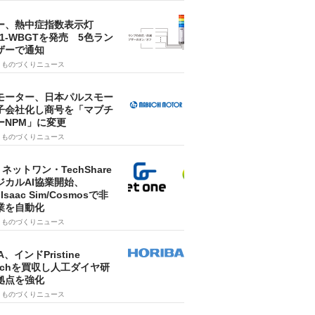
ー、熱中症指数表示灯
SA1-WBGTを発売 5色ラン
ザーで通知
9
ものづくりニュース
モーター、日本パルスモー
子会社化し商号を「マブチ
ーNPM」に変更
7
ものづくりニュース
・ネットワン・TechShare
ジカルAI協業開始、
A Isaac Sim/Cosmosで非
業を自動化
7
ものづくりニュース
A、インドPristine
techを買収し人工ダイヤ研
拠点を強化
7
ものづくりニュース