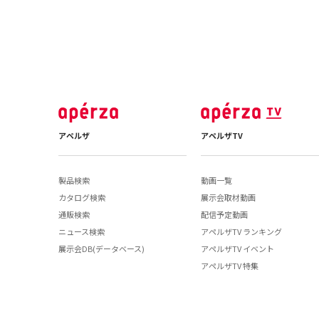
アペルザ
アペルザTV
製品検索
動画一覧
カタログ検索
展示会取材動画
通販検索
配信予定動画
ニュース検索
アペルザTV ランキング
展示会DB(データベース)
アペルザTV イベント
アペルザTV 特集