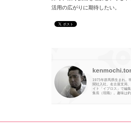
活用の広がりに期待したい。
kenmochi.to
1975年群馬県生まれ
聞社入社。名古屋支局、
イト「イプロス」で編集
集長（現職）。趣味は釣