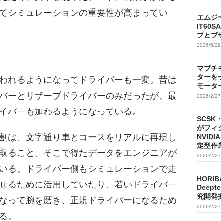
てシミュレーションの重要性が高まってい
エムジ
IT60
プとブ
2026/5/2
マブチ
ターを
われるようになってドライバーも一変。昔は
モータ
バーとリザーブドライバーのみだったが、最
2026/2/2
イバーも加わるようになっている。
SCSK
がフィ
割は、文字通り車とコースをリアルに再現し
NVIDI
定型作
取ること。そこで得たデータをエンジニアが
2026/2/2
いる。ドライバー側もシミュレーションで走
HORIB
せるために活用していたり、若いドライバー
Deep
究開発
なって腕を磨き、正規ドライバーになるため
2026/2/2
る。