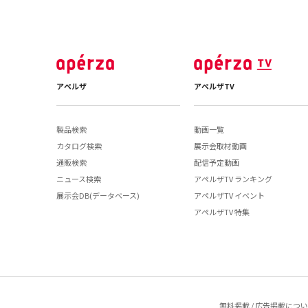
アペルザ
アペルザTV
製品検索
動画一覧
カタログ検索
展示会取材動画
通販検索
配信予定動画
ニュース検索
アペルザTV ランキング
展示会DB(データベース)
アペルザTV イベント
アペルザTV 特集
無料掲載 / 広告掲載につ