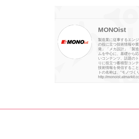
MONOist
製造業に従事するエンジ
の役に立つ技術情報や業
発」「メカ設計」「製造
ムを中心に、基礎から応
いコンテンツ、話題のト
りに役立つ蓄積型コンテ
技術情報を発信すること
トの名称は、“モノづくり（
http://monoist.atmarkit.co