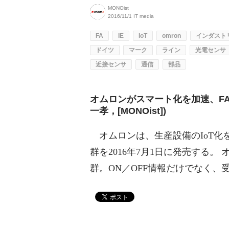
MONOist
2016/11/1
IT media
FA
IE
IoT
omron
インダストリ
ドイツ
マーク
ライン
光電センサ
近接センサ
通信
部品
オムロンがスマート化を加速、FA
一孝，[MONOist])
オムロンは、生産設備のIoT化を実
群を2016年7月1日に発売する。 
群。ON／OFF情報だけでなく、