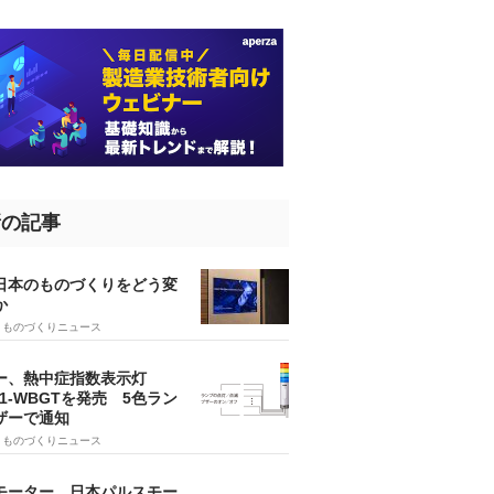
新の記事
、日本のものづくりをどう変
か
5
ものづくりニュース
ー、熱中症指数表示灯
SA1-WBGTを発売 5色ラン
ザーで通知
9
ものづくりニュース
モーター、日本パルスモー