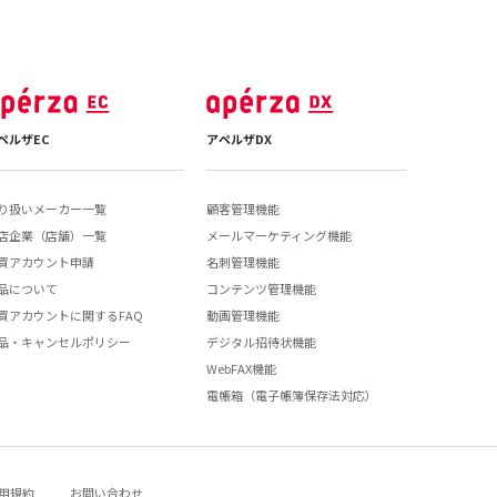
ペルザEC
アペルザDX
り扱いメーカー一覧
顧客管理機能
店企業（店舗）一覧
メールマーケティング機能
買アカウント申請
名刺管理機能
品について
コンテンツ管理機能
買アカウントに関するFAQ
動画管理機能
品・キャンセルポリシー
デジタル招待状機能
WebFAX機能
電帳箱（電子帳簿保存法対応）
用規約
お問い合わせ