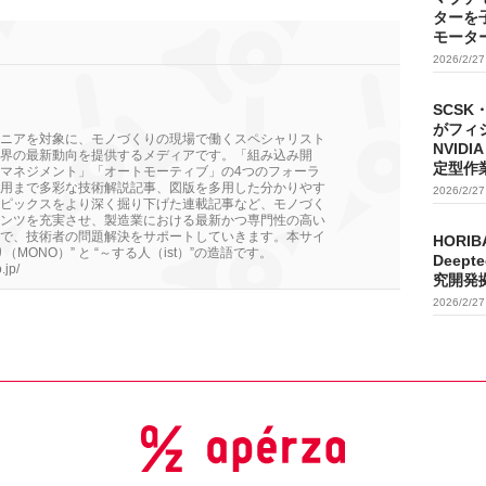
ターを
モータ
2026/2/2
SCSK
がフィ
ニアを対象に、モノづくりの現場で働くスペシャリスト
NVIDI
界の最新動向を提供するメディアです。「組み込み開
定型作
マネジメント」「オートモーティブ」の4つのフォーラ
用まで多彩な技術解説記事、図版を多用した分かりやす
2026/2/2
ピックスをより深く掘り下げた連載記事など、モノづく
ンツを充実させ、製造業における最新かつ専門性の高い
で、技術者の問題解決をサポートしていきます。本サイ
HORIB
MONO）” と “～する人（ist）”の造語です。
Deep
.jp/
究開発
2026/2/2