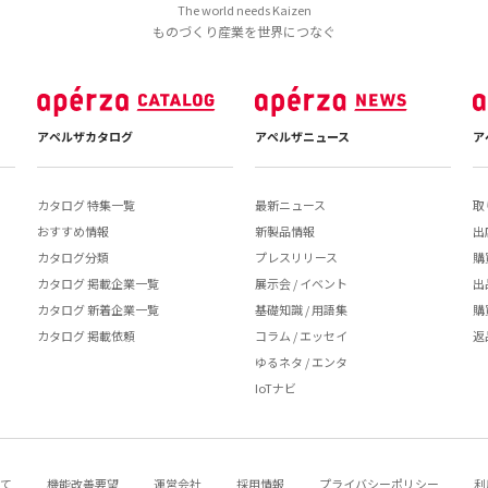
The world needs Kaizen
ものづくり産業を世界につなぐ
アペルザカタログ
アペルザニュース
ア
カタログ 特集一覧
最新ニュース
取
おすすめ情報
新製品情報
出
カタログ分類
プレスリリース
購
カタログ 掲載企業一覧
展示会 / イベント
出
カタログ 新着企業一覧
基礎知識 / 用語集
購
カタログ 掲載依頼
コラム / エッセイ
返
ゆるネタ / エンタ
IoTナビ
いて
機能改善要望
運営会社
採用情報
プライバシーポリシー
利