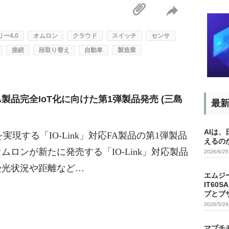
ー4.0
オムロン
クラウド
スイッチ
センサ
接続
段取り替え
自動車
製造業
製品完全IoT化に向けた第1弾製品発売 (三島
最
AIは
現する「IO-Link」対応FA製品の第1弾製品
えるの
オムロンが新たに発売する「IO-Link」対応製品
2026/6/2
受光状況や距離など…
エムジ
IT60
プとブ
2026/5/2
マブチ