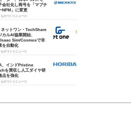
子会社化し商号を「マブチ
ーNPM」に変更
7
ものづくりニュース
・ネットワン・TechShare
ジカルAI協業開始、
A Isaac Sim/Cosmosで非
業を自動化
7
ものづくりニュース
A、インドPristine
techを買収し人工ダイヤ研
拠点を強化
7
ものづくりニュース