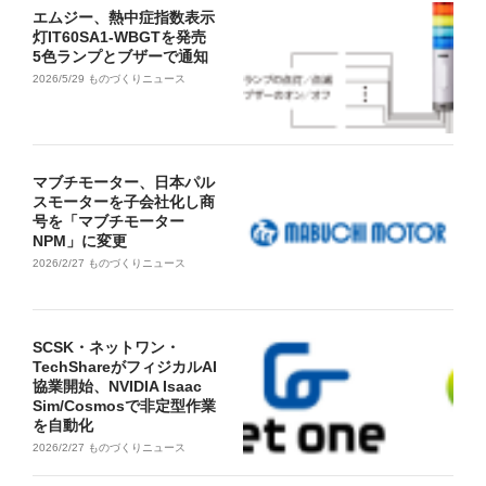
エムジー、熱中症指数表示
灯IT60SA1-WBGTを発売
5色ランプとブザーで通知
2026/5/29
ものづくりニュース
マブチモーター、日本パル
スモーターを子会社化し商
号を「マブチモーター
NPM」に変更
2026/2/27
ものづくりニュース
SCSK・ネットワン・
TechShareがフィジカルAI
協業開始、NVIDIA Isaac
Sim/Cosmosで非定型作業
を自動化
2026/2/27
ものづくりニュース