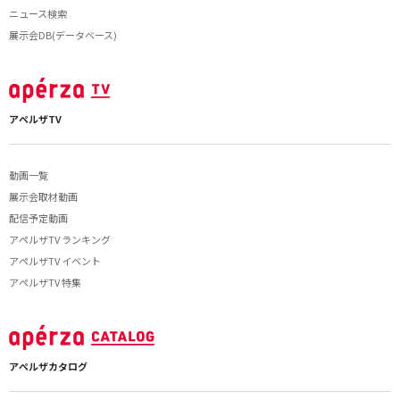
ニュース検索
展示会DB(データベース)
アペルザTV
動画一覧
展示会取材動画
配信予定動画
アペルザTV ランキング
アペルザTV イベント
アペルザTV 特集
アペルザカタログ